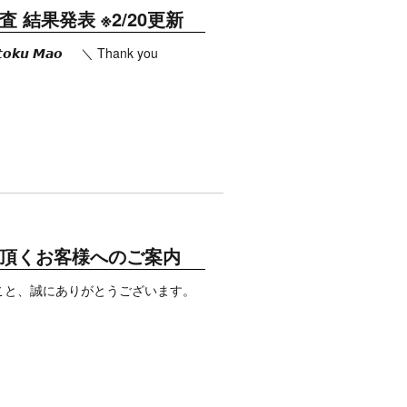
決選審査 結果発表 ※2/20更新
𝙅𝙞𝙣𝙩𝙤𝙠𝙪 𝙈𝙖𝙤 ＼ Thank you
] ご来場頂くお客様へのご案内
場予定とのこと、誠にありがとうございます。