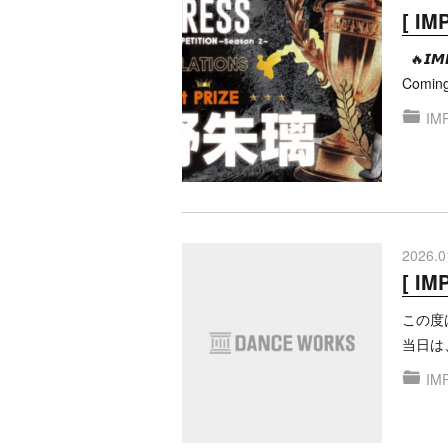
[ I
🔥𝙄𝙈𝙋
Coming !
IM
2026.0
[ I
この度は
当日は
IM