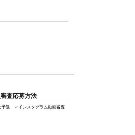
~】1次審査応募方法
 人徳真央 一次予選 ＜インスタグラム動画審査