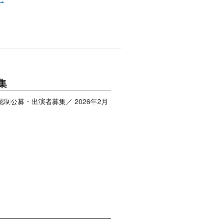
集
 𝙒𝙊𝙍𝙆𝙎 ＼承認制公募・出演者募集／ 2026年2月