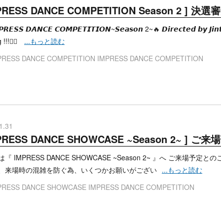
MPRESS DANCE COMPETITION Season 2 ] 
𝙍𝙀𝙎𝙎 𝘿𝘼𝙉𝘾𝙀 𝘾𝙊𝙈𝙋𝙀𝙏𝙄𝙏𝙄𝙊𝙉~𝙎𝙚𝙖𝙨𝙤𝙣 2~🔥 𝘿𝙞𝙧𝙚𝙘𝙩𝙚𝙙 𝙗𝙮 
!!❤️‍🔥
...もっと読む
PRESS DANCE COMPETITION
IMPRESS DANCE COMPETITION
1.31
MPRESS DANCE SHOWCASE ~Season 2~ 
『 IMPRESS DANCE SHOWCASE ~Season 2~ 』へ ご来
、来場時の混雑を防ぐ為、いくつかお願いがござい
...もっと読む
PRESS DANCE SHOWCASE
IMPRESS DANCE COMPETITION