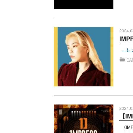
2024.0
IMP
...
DA
2024.0
【IM
《IMP