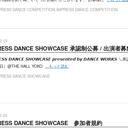
PRESS DANCE COMPETITION
IMPRESS DANCE COMPETITION
2.19
RESS DANCE SHOWCASE 承認制公募 / 出演者募
𝙀𝙎𝙎 𝘿𝘼𝙉𝘾𝙀 𝙎𝙃𝙊𝙒𝘾𝘼𝙎𝙀 𝙥𝙧𝙚𝙨𝙚𝙣𝙩𝙚𝙙 𝙗𝙮 𝘿𝘼𝙉𝘾
日）@THE HALL YOKO
...もっと読む
PRESS DANCE SHOWCASE
2.02
RESS DANCE SHOWCASE 参加者規約