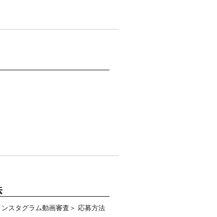
法
予選 ＜インスタグラム動画審査＞ 応募方法