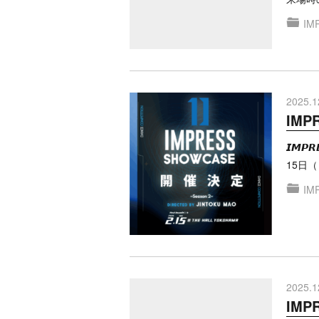
IM
2025.1
IMP
𝙄𝙈𝙋
15日（
IM
2025.1
IMP