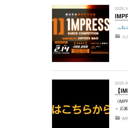
2025.1
IMP
...
そ
2025.0
【IM
《IMP
＞ 応
IM