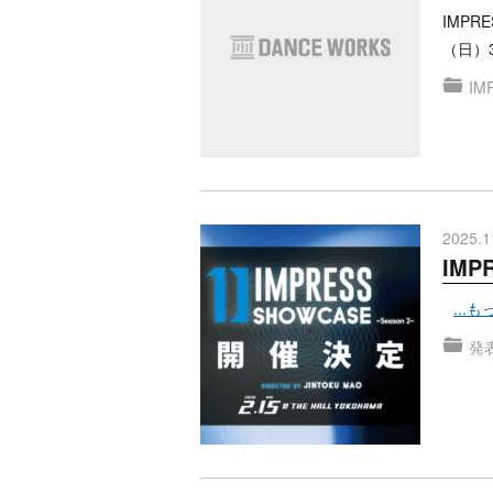
IMPR
（日）3
IM
2025.1
IMP
...
発