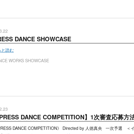
3.22
RESS DANCE SHOWCASE
もっと読む
NCE WORKS SHOWCASE
2.23
PRESS DANCE COMPETITION】1次審査応募方
RESS DANCE COMPETITION》 Directed by 人徳真央 一次