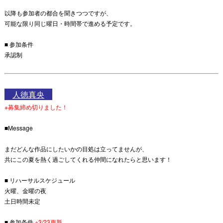
以降も参加者の都合を聞きつつですが、
可能な限り同じ曜日・時間帯で進める予定です。
■ 参加条件
承認制
人徳真央
※募集締め切りました！
■Message
まだどんな作品にしたいかの目処は立ってませんが、
共にこの夏を熱く過ごしてくれる仲間になれたらと思います！
■ リハーサルスケジュール
火曜、金曜の夜
土日時間未定
■ 参加条件
※3/23更新