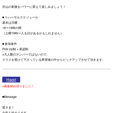
沢山の刺激をパワーに変えて楽しみましょう！
■ リハーサルスケジュール
基本は日曜
16〜19時の間
（土曜19時〜入る日があるかもしれません）
■ 参加条件
Pick Up制 + 承認制
※大人数のナンバーではないので、
クラスを受けて下さっている希望者の中からピックアップさせて頂きます。
Hagri
※募集締め切りました！
■Message
皆さま！
今年も始まります。