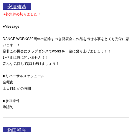
安達雄基
※募集締め切りました！
■Message
DANCE WORKS30周年の記念すべき発表会に作品を出せる事をとても光栄に思
います！！
是非この機会にタップダンスでworksを一緒に盛り上げましょう！！
レベルは特に問いません！！
皆んな気持ちで駆け抜けましょう！！
■ リハーサルスケジュール
金曜夜
土日何処かの時間
■ 参加条件
承認制
櫛田祥光