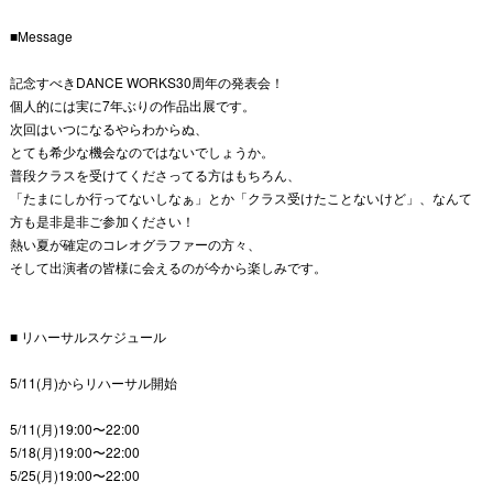
■Message
記念すべきDANCE WORKS30周年の発表会！
個人的には実に7年ぶりの作品出展です。
次回はいつになるやらわからぬ、
とても希少な機会なのではないでしょうか。
普段クラスを受けてくださってる方はもちろん、
「たまにしか行ってないしなぁ」とか「クラス受けたことないけど」、なんて
方も是非是非ご参加ください！
熱い夏が確定のコレオグラファーの方々、
そして出演者の皆様に会えるのが今から楽しみです。
■ リハーサルスケジュール
5/11(月)からリハーサル開始
5/11(月)19:00〜22:00
5/18(月)19:00〜22:00
5/25(月)19:00〜22:00