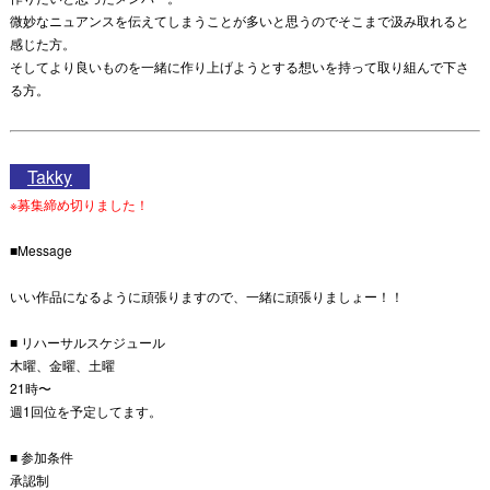
微妙なニュアンスを伝えてしまうことが多いと思うのでそこまで汲み取れると
感じた方。
そしてより良いものを一緒に作り上げようとする想いを持って取り組んで下さ
る方。
Takky
※募集締め切りました！
■Message
いい作品になるように頑張りますので、一緒に頑張りましょー！！
■ リハーサルスケジュール
木曜、金曜、土曜
21時〜
週1回位を予定してます。
■ 参加条件
承認制