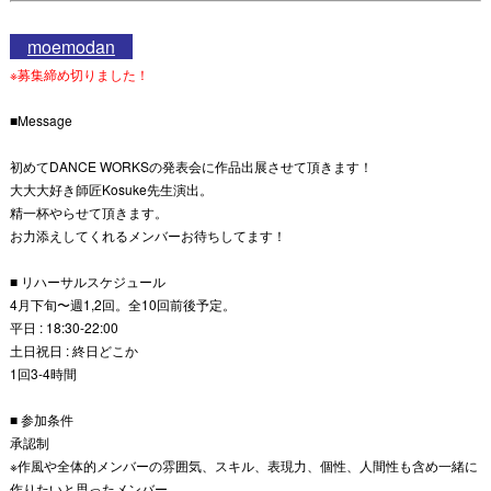
moemodan
※募集締め切りました！
■Message
初めてDANCE WORKSの発表会に作品出展させて頂きます！
大大大好き師匠Kosuke先生演出。
精一杯やらせて頂きます。
お力添えしてくれるメンバーお待ちしてます！
■ リハーサルスケジュール
4月下旬〜週1,2回。全10回前後予定。
平日 : 18:30-22:00
土日祝日 : 終日どこか
1回3-4時間
■ 参加条件
承認制
※作風や全体的メンバーの雰囲気、スキル、表現力、個性、人間性も含め一緒に
作りたいと思ったメンバー。