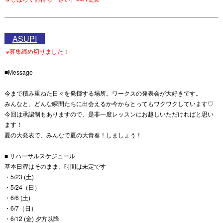
ASUPI
※募集締め切りました！
■Message
今まで積み重ねた日々を発揮する場所。ワークスの発表会が大好きです。
みんなと、どんな瞬間たちに出会えるか今からとってもワクワクしています♡
今回は承認制もありますので、是非一度レッスンにお越しいただければと思い
ます！
夏の大発表で、みんなで夏の大青春！しましょう！
■ リハーサルスケジュール
基本日程はそのまま、時間は未定です
・5/23 (土)
・5/24（日）
・6/6 (土)
・6/7（日）
・6/12 (金) 夕方以降