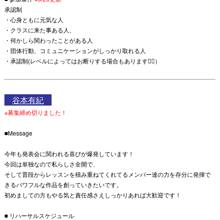
承認制
・心身ともに元気な人
・クラスに来た事ある人、
・何かしら関わったことがある人
・団体行動、コミュニケーションがしっかり取れる人
・承認制(レベルによってはお断りする場合もあります🙇‍♀️）
谷本有紀
※募集締め切りました！
■Message
今年も発表会に関われる喜びが爆発しています！
今回は単独なので私らしさ全開で、
そして普段からレッスンを積み重ねてくれてるメンバー達の力を存分に発揮で
きるパワフルな作品を創っていきたいです。
初めましての方もやる気と責任感さえしっかりあれば大歓迎です！
■ リハーサルスケジュール