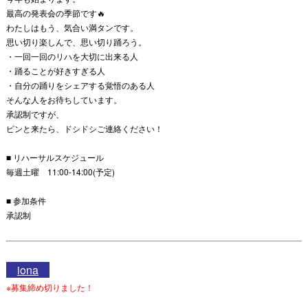
最高の発表会の季節です🔥
わたしはもう、気合い満タンです。
思い切り楽しんで、思い切り踊ろう。
・一回一回のリハを大切に出来る人
・踊ることが好きすぎる人
・自分の踊りをシェアする覚悟のある人
そんな人をお待ちしています。
承認制ですが、
ピンと来たら、ドシドシご連絡ください！
■ リハーサルスケジュール
毎週土曜 11:00-14:00(予定)
■ 参加条件
承認制
iona
※募集締め切りました！