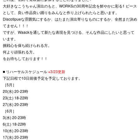
大好きなこうちゃん演出のもと、WORKSの30周年記念を鮮やかに彩る1 ピース
として、良い作品良い踊りをみんなと作り上げられたらと思います。
Discotipueな雰囲気にするか、はたまた演出寄りなものにするか、全然まだ決め
てません！！！
ですが、Waackを通して新たな表現を見つける、そんな作品にしたいと思って
います。
挑戦心を保ち続けられる方。
何より頑張れる方。
をお待ちしております！！
■ リハーサルスケジュール
※3/23更新
下記日程で10日前後予定を予定しております。
［5月］
20(水) 20-23時
23(土) 18-22時
27(水) 20-23時
［6月］
3(水) 20-23時
6(土) 18-22時
10(水) 20-23時
17(水) 20-23時