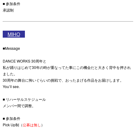
■ 参加条件
承認制
MIHO
■Message
DANCE WORKS 30周年と
私が踊りはじめて30年の時が重なってた事にこの機会だと大きく背中を押され
ました。
30周年の舞台に怖いぐらいの挑戦で、おったまげる作品をお届けします。
You’ll see.
■ リハーサルスケジュール
メンバー間で調整。
■ 参加条件
Pick Up制（
公募は無し
）