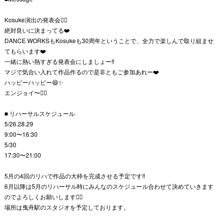
Kosuke演出の発表会❤️‍🔥
絶対良いに決まってる❤️
DANCE WORKSもKosukeも30周年ということで、全力で楽しんで取り組ませ
てもらいます❤️
一緒に熱い熱すぎる発表会にしましょー‼️
マジで気合い入れて作品作るので是非ともご参加あれー❤️
ハッピーハッピー😆✨
エンジョイ〜❤️‍🔥
■ リハーサルスケジュール
5/26.28.29
9:00〜16:30
5/30
17:30〜21:00
5月の4回のリハで作品の大枠を完成させる予定です‼️
6月以降は5月のリハーサル時にみんなのスケジュール合わせて決めていきます
のでよろしくお願いします🙇‍♀
場所は曳舟駅のスタジオを予定しております。