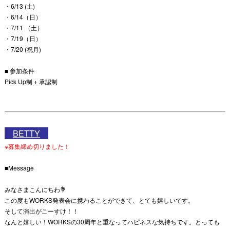
・6/13 (土)
・6/14（日）
・7/11 （土）
・7/19（日）
・7/20 (祝月)
■ 参加条件
Pick Up制 + 承認制
BETTY
※募集締め切りました！
■Message
みなさまこんにちわ💐
この度もWORKS発表会に携わることができて、とても嬉しいです。
そして演出がこーすけ！！
なんと嬉しい！WORKSの30周年と重なってハピネスな気持ちです。とっても