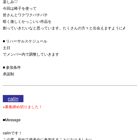
楽しみ♡
今回は椅子を使って
皆さんとワクワクバチバチ
暗く激しくかっこいい作品を
創っていきたいなと思っています。たくさんの方々と出会えますように♪
■ リハーサルスケジュール
土日
でメンバー内で調整していきます
■ 参加条件
承認制
calin
※募集締め切りました！
■Message
calinです！
この度、初めて発表会に参加することになりました✨