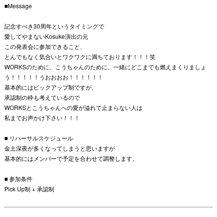
■Message
記念すべき30周年というタイミングで
愛してやまないKosuke演出の元
この発表会に参加できること、
とんでもなく気合いとワクワクに満ちております！！！笑
WORKSのために、こうちゃんのために、一緒にどこまでも燃えまくりましょ
う！！！！！うおおおお！！！！！！
基本的にはピックアップ制ですが、
承認制の枠も考えているので
WORKSとこうちゃんへの愛が溢れて止まらない人は
私までお声かけ下さい！！！
■ リハーサルスケジュール
金土深夜が多くなってしまうと思いますが
基本的にはメンバーで予定を合わせて調整します。
■ 参加条件
Pick Up制 + 承認制