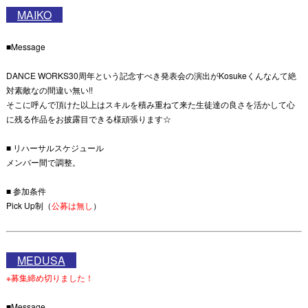
MAIKO
■Message
DANCE WORKS30周年という記念すべき発表会の演出がKosukeくんなんて絶
対素敵なの間違い無い!!
そこに呼んで頂けた以上はスキルを積み重ねて来た生徒達の良さを活かして心
に残る作品をお披露目できる様頑張ります☆
■ リハーサルスケジュール
メンバー間で調整。
■ 参加条件
Pick Up制（
公募は無し
）
MEDUSA
※募集締め切りました！
■Message