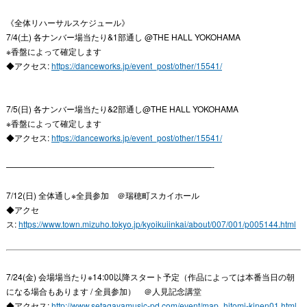
《全体リハーサルスケジュール》
7/4(土) 各ナンバー場当たり&1部通し @THE HALL YOKOHAMA
※香盤によって確定します
◆アクセス:
https://danceworks.jp/event_post/other/15541/
7/5(日) 各ナンバー場当たり&2部通し@THE HALL YOKOHAMA
※香盤によって確定します
◆アクセス:
https://danceworks.jp/event_post/other/15541/
—————————————————————————-
7/12(日) 全体通し※全員参加 ＠瑞穂町スカイホール
◆アクセ
ス:
https://www.town.mizuho.tokyo.jp/kyoikuiinkai/about/007/001/p005144.html
7/24(金) 会場場当たり※14:00以降スタート予定（作品によっては本番当日の朝
になる場合もあります / 全員参加） ＠人見記念講堂
◆アクセス:
http://www.setagayamusic-pd.com/event/map_hitomi-kinen01.html