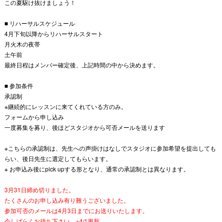
この夏駆け抜けましょう！
■ リハーサルスケジュール
4月下旬以降からリハーサルスタート
月火木の夜帯
土午前
最終日程はメンバー確定後、上記時間の中から決めます。
■ 参加条件
承認制
※継続的にレッスンに来てくれている方のみ。
フォームから申し込み
一度募集を募り、後ほどスタジオから可否メールを送ります
※こちらの承認制は、先生への声掛けはなしでスタジオに参加希望を提出しても
らい、後日先生に選定してもらいます。
※ お申込み後にpick upする形となり、通常の承認制とは異なります。
3月31日締め切りました。
たくさんのお申し込み有り難うございました。
参加可否のメールは4月3日までにお送りいたします。
今しばらくお待ち下さい。※4/1更新