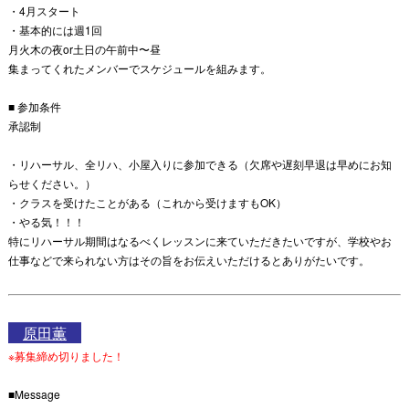
・4月スタート
・基本的には週1回
月火木の夜or土日の午前中〜昼
集まってくれたメンバーでスケジュールを組みます。
■ 参加条件
承認制
・リハーサル、全リハ、小屋入りに参加できる（欠席や遅刻早退は早めにお知
らせください。）
・クラスを受けたことがある（これから受けますもOK）
・やる気！！！
特にリハーサル期間はなるべくレッスンに来ていただきたいですが、学校やお
仕事などで来られない方はその旨をお伝えいただけるとありがたいです。
原田薫
※募集締め切りました！
■Message