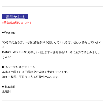
赤澤かおり
※募集締め切りました！
■Message
“やる気のある方、一緒に作品創りを楽しんでくれる方、ぜひお待ちしています
♪
DANCE WORKS 30周年という記念すべき発表会!!!!一緒に全力で楽しみましょ
う🔥✨”
■ リハーサルスケジュール
基本は土曜または日曜の夕方以降を予定しています。
加えて数回、平日夜に入る可能性があります。
■ 参加条件
承認制