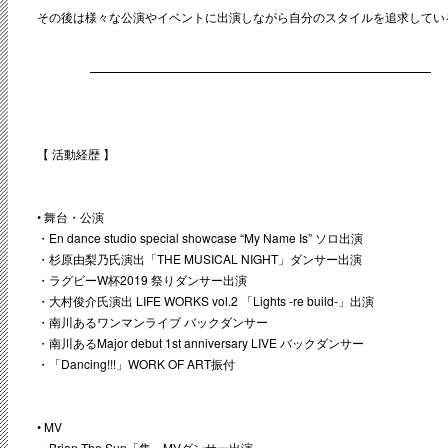
その後は様々な公演やイベントに出演しながら自分のスタイルを追求してい
【 活動経歴 】
• 舞台・公演
・En dance studio special showcase “My Name Is” ソロ出演
・杉原由梨乃氏演出「THE MUSICAL NIGHT」ダンサー出演
・ラグビーW杯2019 祭りダンサー出演
・大村俊介氏演出 LIFE WORKS vol.2 「Lights -re build-」出演
・南川あるワンマンライブ バックダンサー
・南川あるMajor debut 1st anniversary LIVE バックダンサー
・「Dancing!!!」WORK OF ART振付
• MV
・Brian The Sun「隼」MVダンサー出演