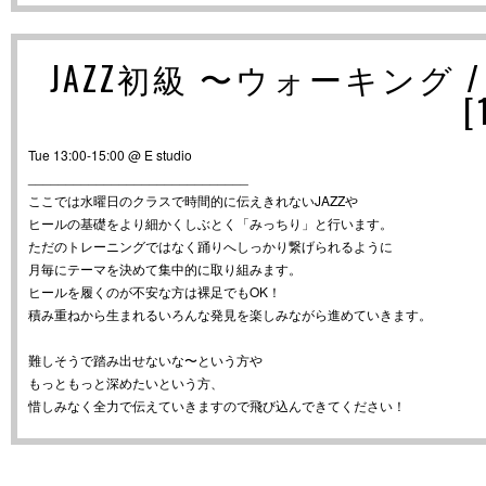
JAZZ初級 〜ウォーキング /
[
Tue 13:00-15:00 @ E studio
_____________________________
ここでは水曜日のクラスで時間的に伝えきれないJAZZや
ヒールの基礎をより細かくしぶとく「みっちり」と行います。
ただのトレーニングではなく踊りへしっかり繋げられるように
月毎にテーマを決めて集中的に取り組みます。
ヒールを履くのが不安な方は裸足でもOK！
積み重ねから生まれるいろんな発見を楽しみながら進めていきます。
難しそうで踏み出せないな〜という方や
もっともっと深めたいという方、
惜しみなく全力で伝えていきますので飛び込んできてください！