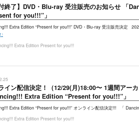
終了】DVD・Blu-ray 受注販売のお知らせ 「Dancing!
sent for you!!!”」
ng!!! Extra Edition “Present for you!!!” DVD・Blu-ray 受注
む
cing!!! Extra Edition Present for you!!!
2.25
ライン配信決定！（12/29(月)18:00〜 1週間ア
cing!!! Extra Edition “Present for you!!!”」
g!!! Extra Edition “Present for you!!!” オンライン配信決定!!! 「 Dancing!
cing!!! Extra Edition Present for you!!!