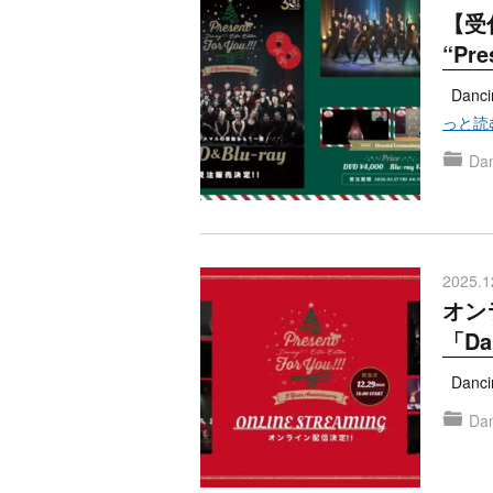
【受付
“Pre
Danci
っと読
Dan
2025.1
オン
「Dan
Dancin
Dan