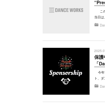
“Pre
この度は
当日は
Dan
2025.0
保護
「Dan
今年で5
ト、ダ
Dan