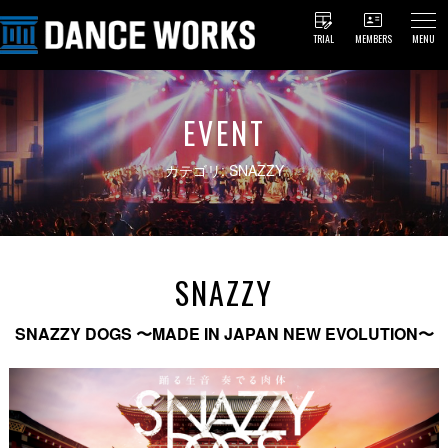
TRIAL
MEMBERS
MENU
EVENT
カテゴリ: SNAZZY
SNAZZY
SNAZZY DOGS 〜MADE IN JAPAN NEW EVOLUTION〜