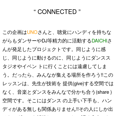
“ CONNECTED ”
この企画は
UNO
さんと、
聴覚にハンディを持ちな
がらもダンサーやDJ等精力的に活動する
DAICHI
さ
んが発足したプロジェクトです。
同じように感
じ、同じように動けるのに、
同じようにダンスス
タジオやイベン トに行くことには遠慮してしま
う。
だったら、みんなが集える場所を作ろう!!
この
レッスンは、先生が技術を 提供(give)する空間では
なく、
音楽とダンスをみんなで分かち合う(share )
空間です。
そこにはダンス の上手い下手も、ハン
ディがある無しも関係ありません!!
その人にしか出