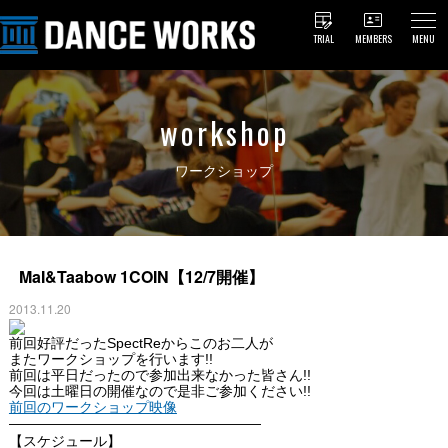
TRIAL
MEMBERS
MENU
workshop
ワークショップ
MaI&Taabow 1COIN【12/7開催】
2013.11.20
前回好評だったSpectReから
このお二人が
またワークショップを行います!!
前回は平日だったので参加出来なかった皆さん!!
今回は土曜日の開催なので是非ご参加ください!!
前回のワークショップ映像
——————————————————
【スケジュール】