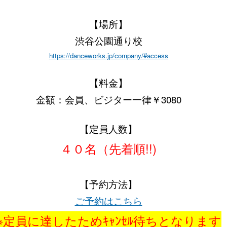
【場所】
渋谷公園通り校
https://danceworks.jp/company/#access
【料金】
金額：会員、ビジター一律￥3080
【定員人数】
４０名（先着順!!)
【予約方法】
ご予約はこちら
※定員に達したためｷｬﾝｾﾙ待ちとなります