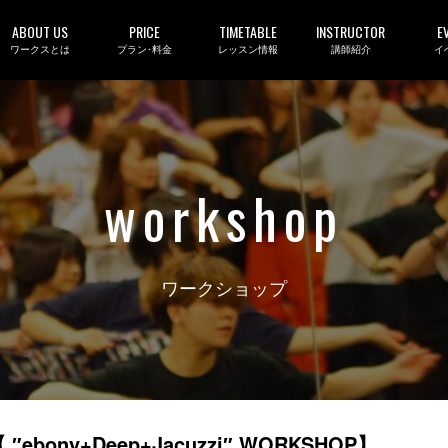
ABOUT US
PRICE
TIMETABLE
INSTRUCTOR
E
ワークスとは
プラン･料金
レッスン情報
講師紹介
イ
workshop
ワークショップ
【 ″ebony+Deep+Jacuzzi″ WORKSHOP】