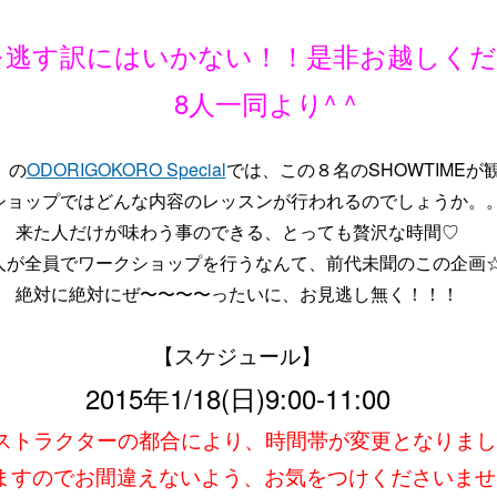
を逃す訳にはいかない！！是非お越しくだ
8人一同より^ ^
）の
ODORIGOKORO Special
では、この８名のSHOWTIMEが
ショップではどんな内容のレッスンが行われるのでしょうか。
来た人だけが味わう事のできる、とっても贅沢な時間♡
人が全員でワークショップを行うなんて、前代未聞のこの企画
絶対に絶対にぜ〜〜〜〜ったいに、お見逃し無く！！！
【スケジュール】
2015年1/18(日)9:00-11:00
ストラクターの都合により、時間帯が変更となりま
りますのでお間違えないよう、お気をつけくださいませ。