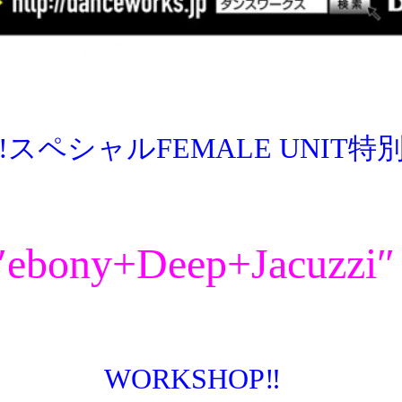
!!スペシャルFEMALE UNIT特
″ebony+Deep+Jacuzzi″
WORKSHOP‼