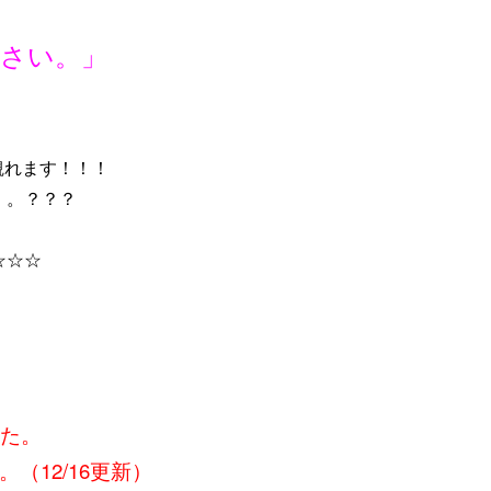
さい。」
観れます！！！
。。？？？
☆☆☆
した。
（12/16更新）