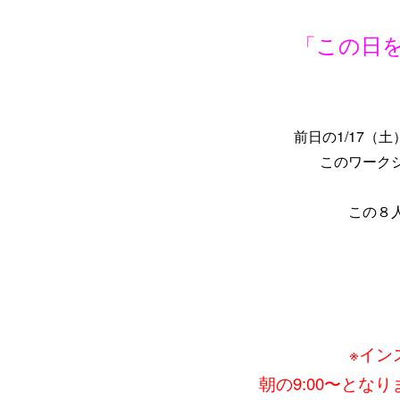
「この日
前日の1/17（土
このワーク
この８
※イン
朝の9:00〜とな