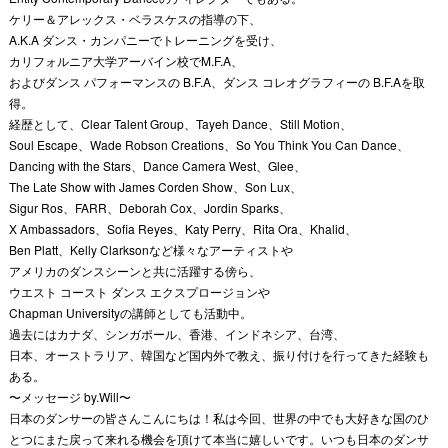
ケリー＆アレックス・ベラスケスの指導の下、
A.K.A ダンス・カンパニーでトレーニングを受け、
カリフォルニア大学アーバイン校でM.F.A、
およびダンス パフォーマンスの B.F.A、ダンス コレオグラフィーの B.F.Aを取
得。
経歴として、Clear Talent Group、Tayeh Dance、Still Motion、
Soul Escape、Wade Robson Creations、So You Think You Can Dance、
Dancing with the Stars、Dance Camera West、Glee、
The Late Show with James Corden Show、Son Lux、
Sigur Ros、FARR、Deborah Cox、Jordin Sparks、
X Ambassadors、Sofia Reyes、Katy Perry、Rita Ora、Khalid、
Ben Platt、Kelly Clarksonなど様々なアーティストや
アメリカのダンスシーンと共に活躍する傍ら、
ウエスト コースト ダンス エクスプロージョンや
Chapman Universityの講師としても活動中。
過去にはカナダ、シンガポール、香港、インドネシア、台湾、
日本、オーストラリア、韓国など国内外で教え、振り付けを行ってきた経験も
ある。
〜メッセージ by.Will〜
日本のダンサーの皆さんこんにちは！私は今回、世界の中でも大好きな国のひ
とつにまた戻って来れる機会を頂けて本当に嬉しいです。いつも日本のダンサ