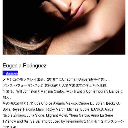
Eugenia Rodriguez
instagram
メキシコのモンテレイ出身。2018年にChapman Universityを卒業し、
ダンス パフォーマンスと起業家精神と人類学未成年の学士号を取得。
卒業後、Will JohnstonとMarissa Osatoが率いるEntity Contemporary Danceに
加入。
その他の経歴としてKids Choice Awards Mexico, Cirque Du Soleil, Becky G,
Sofia Reyes, Paloma Mami, Ricky Martin, Michael Buble, BANKS, Anitta,
Nicole Ziniago, Julia Stone, Migrant Motel, Ylona Garcia, Anna La Serie
TV show and “Así Se Baila” produced by Telemundoなどと様々なダンスシーン
にて活躍。