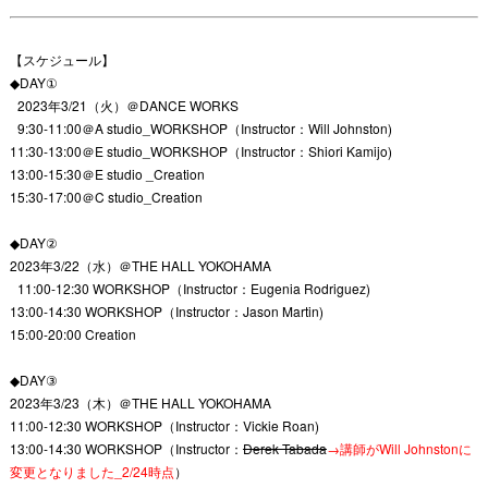
【スケジュール】
◆DAY①
2023年3/21（火）＠DANCE WORKS
9:30-11:00＠A studio_WORKSHOP（Instructor：Will Johnston)
11:30-13:00＠E studio_WORKSHOP（Instructor：Shiori Kamijo)
13:00-15:30＠E studio _Creation
15:30-17:00＠C studio_Creation
◆DAY②
2023年3/22（水）＠THE HALL YOKOHAMA
11:00-12:30 WORKSHOP（Instructor：Eugenia Rodriguez)
13:00-14:30 WORKSHOP（Instructor：Jason Martin)
15:00-20:00 Creation
◆DAY③
2023年3/23（木）＠THE HALL YOKOHAMA
11:00-12:30 WORKSHOP（Instructor：Vickie Roan)
13:00-14:30 WORKSHOP（Instructor：
Derek Tabada
→講師がWill Johnstonに
変更となりました_2/24時点
）