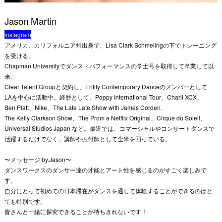
Jason Martin
instagram
アメリカ、カリフォルニア州出身で、Lisa Clark Schmelingの下でトレーニング
を受ける。
Chapman Universityでダンス・パフォーマンスの学士号を取得して卒業して以
来、
Clear Talent Groupと契約し、Entity Contemporary Danceのメンバーとして
LAを中心に活動中。経歴として、Poppy International Tour、Charli XCX、
Ben Platt、Nike、The Late Late Show with James Corden、
The Kelly Clarkson Show、The Prom a Netflix Original、Cirque du Soleil、
Universal Studios Japan など。最近では、コマーシャルやコンサートダンスで
活躍するだけでなく、講師や振付師として全米を回っている。
〜メッセージ by.Jason〜
ダンスワークスのダンサー達の才能とアート性を感じるのがすごく楽しみで
す。
自分にとって初めての日本滞在がダンスを通して体験することができるのはと
ても特別です。
皆さんと一緒に探究できることが待ちきれないです！