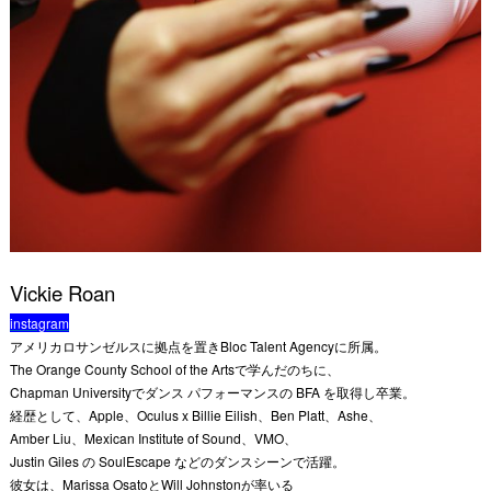
Vickie Roan
instagram
アメリカロサンゼルスに拠点を置きBloc Talent Agencyに所属。
The Orange County School of the Artsで学んだのちに、
Chapman Universityでダンス パフォーマンスの BFA を取得し卒業。
経歴として、Apple、Oculus x Billie Eilish、Ben Platt、Ashe、
Amber Liu、Mexican Institute of Sound、VMO、
Justin Giles の SoulEscape などのダンスシーンで活躍。
彼女は、Marissa OsatoとWill Johnstonが率いる