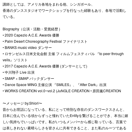
講師としては、アメリカ各地をまわる他、シンガポール、
香港のダンススタジオでワークショップを行なった経験もあり、各地で活動し
ている。
Biography（公演・活動・受賞経歴 )
• 2020 Capezio A.C.E. Awards 優勝
• Palm Desert Choreography Festival ファイナリスト
• BANKS music video ダンサー
• ロサンゼルス日米文化会館 主催 フィルムフェスティバル 『to peer through
veils』ソリスト
• 2017 Capezio A.C.E. Awards 優勝 (ダンサーとして)
• 中川翔子 Live 出演
• SMAP × SMAP バックダンサー
• Dance Space WING 主催公演 『SMILES』、『After Dark』出演
• WORKS CREATION vol.0~vol.2 (JuNGLE CREATION • 原田薫CREATION
〜メッセージ by.Shiori〜
昔からお世話になっている、私にとって特別な存在のダンスワークスさんと、
日本に住んでいる頃からずっと憧れていたEntityを繋げることができ、本当に嬉
しい気持ちでいっぱいです。私がいつもメンバーから感じ取っている、言葉で
は表しきれない素晴らしさを皆さんに共有できること、また私のルーツである