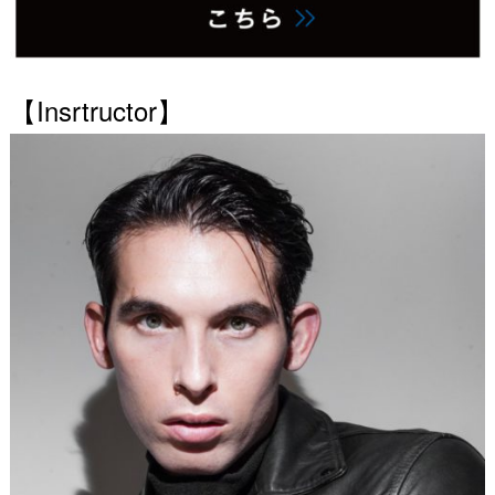
【Insrtructor】