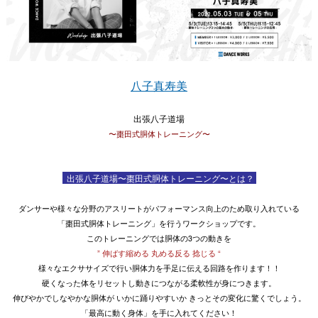
八子真寿美
出張八子道場
〜棗田式胴体トレーニング〜
出張八子道場〜棗田式胴体トレーニング〜とは？
ダンサーや様々な分野のアスリートがパフォーマンス向上のため取り入れている
「棗田式胴体トレーニング」
を行うワークショップです。
このトレーニングでは胴体の3つの動きを
” 伸ばす縮める 丸める反る 捻じる “
様々なエクササイズで行い胴体力を手足に伝える回路を作ります！！
硬くなった体をリセットし動きにつながる柔軟性が身につきます。
伸びやかでしなやかな胴体が いかに踊りやすいか きっとその変化に驚くでしょう。
「最高に動く身体」
を手に入れてください！