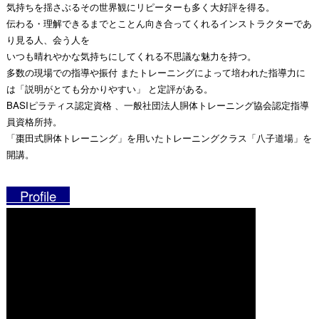
気持ちを揺さぶるその世界観にリピーターも多く大好評を得る。
伝わる・理解できるまでとことん向き合ってくれるインストラクターであ
り見る人、会う人を
いつも晴れやかな気持ちにしてくれる不思議な魅力を持つ。
多数の現場での指導や振付 またトレーニングによって培われた指導力に
は「説明がとても分かりやすい」 と定評がある。
BASIピラティス認定資格 、一般社団法人胴体トレーニング協会認定指導
員資格所持。
「棗田式胴体トレーニング」を用いたトレーニングクラス「八子道場」を
開講。
Profile