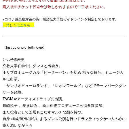
購入後のチケット代返金は致しかねますのでご了承ください。
※コロナ感染症対策の為、感染拡大予防ガイドラインを制定しております。
詳しくはこちら
【Instructor profile&movie】
▷
八子真寿美
立教大学在学中にダンスと出会う。
ホリプロミュージカル「ピーターパン」を初め 様々な舞台、ミュージカ
ルに出演。
「サンリオピューロランド」「レオマワールド」などでテーマパークダン
サーを経験。
TVCMやアーティストライブに出演。
川崎悦子 、夏まゆみ 、新上裕也プロデュース公演多数参加。
また役者として芝居もこなすマルチな顔を持つ。
自身 構成/演出/振付によるダンス公演を行いドラマティックかつ人の心に
寄り添いながらも