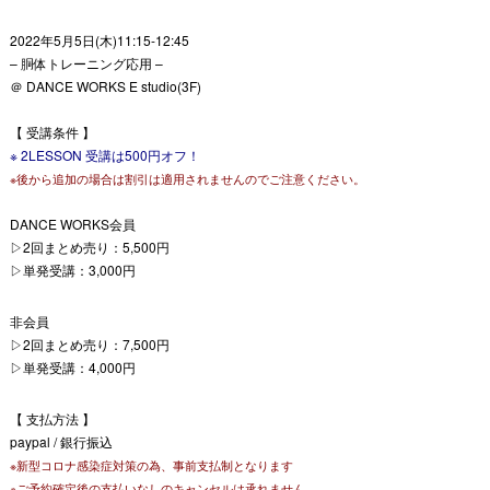
2022年5月5日(木)11:15-12:45
– 胴体トレーニング応用 –
＠ DANCE WORKS E studio(3F)
【 受講条件 】
※ 2LESSON 受講は500円オフ！
※後から追加の場合は割引は適用されませんのでご注意ください。
DANCE WORKS会員
▷2回まとめ売り：5,500円
▷単発受講：3,000円
非会員
▷2回まとめ売り：7,500円
▷単発受講：4,000円
【 支払方法 】
paypal / 銀行振込
※新型コロナ感染症対策の為、事前支払制となります
※ご予約確定後の支払いなしのキャンセルは承れません。