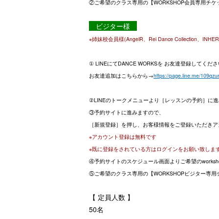
②ご希望のクラス専用の【WORKSHOP会員専用チ
ビジター様
※姉妹校会員様(AngelR、Rei Dance Collection
① LINEにてDANCE WORKSを お友達登録してくだ
お友達追加はこちらから→
https://page.line.me/109qz
②LINEのトークメニューより［レッスンの予約］に
③予約サイトに進みますので、
［新規登録］を押し、お客様情報をご登録いただきア
※アカウント登録は無料です
※既に登録をされている方はログインをお願い致しま
④予約サイトのスケジュール画面よりご希望のworks
⑤ご希望のクラス専用の【WORKSHOPビジター専
【 定員人数 】
50名