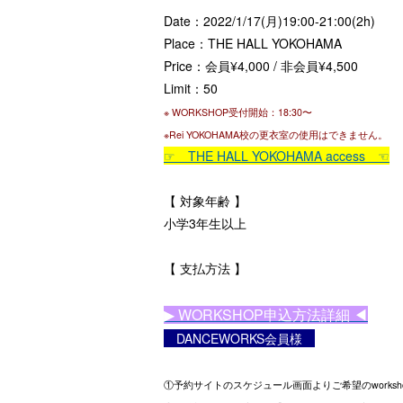
Date：2022/1/17(月)19:00-21:00(2h)
Place：THE HALL YOKOHAMA
Price：会員¥4,000 / 非会員¥4,500
Limit：50
※ WORKSHOP受付開始：18:3
0〜
※Rei YOKOHAMA校の更衣室の使用はできません。
☞ THE HALL YOKOHAMA access
☜
【 対象年齢 】
小学3年生以上
【 支払方法 】
▶︎ WORKSHOP申込方法詳細 ◀︎
DANCEWORKS会員様
①予約サイトのスケジュール画面よりご希望のworks