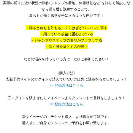
実際の踊りに近い状況の動作(ジャンプや着地、体重移動など)を詳しく解説しな
がら繰り返し訓練することで、
裏ももが働く感覚が手に入るような内容です！
・踊ると前もも外ももふくらはぎがパンパンに張る
・踊っていて前後に重心がブレる
・ジャンプやステップの着地がフラフラする
・深く腰を落とすのが苦手
などの悩みを持っている方は、ぜひご参加ください！
〈購入方法〉
①新予約サイトのログインが済んでいない方は先に登録を済ませましょう！
☞ 登録方法はこちら
②ログインを済ませたらマイページよりクレジットの登録をしましょう！
☞ 登録方法はこちら
③マイページの「チケット購入」より購入が可能です。
購入後にご自身でレッスンのご予約をお願い致します。