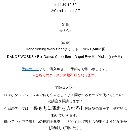
◎14:30-15:30
＠Conditioning 2F
【定員】
最大6名
【料金】
Conditioning Work Shopチケット 一律￥2,500/1回
［DANCE WORKS・Rei Dance Collection・Angel R会員・Visitor (非会員）］
予約サイト
よりご購入頂き、ご予約をお願い致します。
※こちらのクラスは体験不可となります。
【講師コメント】
様々なダンスジャンルで良く悩みとしてよく聞かれるカラダの使い方について
の講座を開講します！
【裏ももに電源を入れる】
今回のテーマは
体験型の講座で、基本的に
動いていきます。
動いていく中で裏ももの役割を解説し、どうすれば裏ももが働くようになるか
を理解して頂いたら、