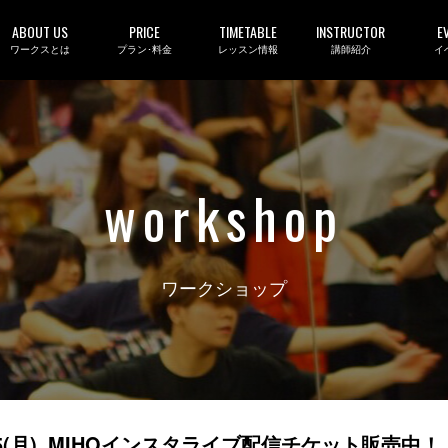
ABOUT US
PRICE
TIMETABLE
INSTRUCTOR
E
ワークスとは
プラン･料金
レッスン情報
講師紹介
イ
workshop
ワークショップ
5(月)_MIHOインスタライブ配信チケット販売中！