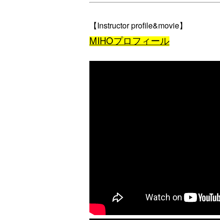
【Instructor profile&movie】
MIHOプロフィール