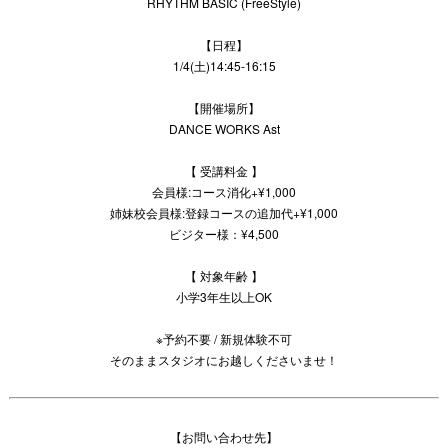
RHYTHM BASIC (FreeStyle)
【日程】
1/4(土)14:45-16:15
【開催場所】
DANCE WORKS Ast
【 受講料金 】
会員様:コース消化+¥1,000
姉妹校会員様:登録コースの追加代+¥1,000
ビジター様：¥4,500
【 対象年齢 】
小学3年生以上OK
※予約不要 / 新規体験不可
そのままスタジオにお越しくださいませ！
【お問い合わせ先】