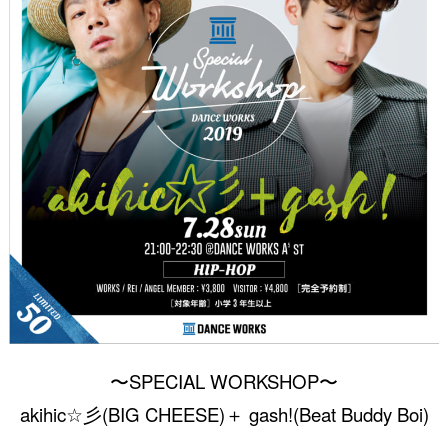
〜
SPECIAL WORKSHOP〜
akihic☆彡(BIG CHEESE)＋ gash!(Beat Buddy Boi)