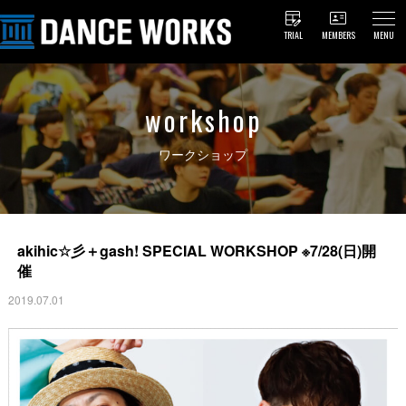
TRIAL
MEMBERS
MENU
workshop
ワークショップ
akihic☆彡＋gash! SPECIAL WORKSHOP ※7/28(日)開
催
2019.07.01