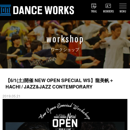
TRIAL
MEMBERS
MENU
workshop
ワークショップ
【6/1(土)開催 NEW OPEN SPECIAL WS】龍美帆＋
HACHI / JAZZ&JAZZ CONTEMPORARY
2019.05.21