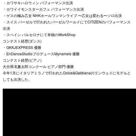
・カワサキハロウィン パフォーマンス出演
・カワイイモンスターカフェ パフォーマンス出演
・ゲスの極み乙女 NHKホールワンマンライブ 〜乙女は変わる〜ソロ出演
・スイス バーゼルで行われたバーゼルワールドにてCITIZENのパフォーマンス
出演
・スペイン バルセロナにて単独のWorkShop
コンテスト経歴(ダンス)
・GKKJEXPRESS 優勝
・EnDanceStudioプロデュースMynameis 優勝
コンテスト経歴(ピアノ)
大分県滝廉太郎コンクール ピアノ部門 優勝
今年1月にイタリアミラノで行われたDolce&Gabbanaのランウェイにモデルと
しても出演した。