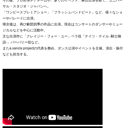
サル・スタジオ・ジャパンへ。
「
ワンピースプレミアショー」「フラッシュバンドビート」など、
様々なショ
ーやパレードに出演。
帰京後は、再び劇団四季の作品に出演。
現在はコンサートのダンサーやミュー
ジカルなどを中心に活動中。
主な出演作に「クレイジー・フォー・ユー」ベラ役「ナイツ・
テイル -騎士物
語-」バーバリー役など。
またa.vancis projectの代表を務め、ダンス公演やイベントを主催。
演出・振付
なども担当する。