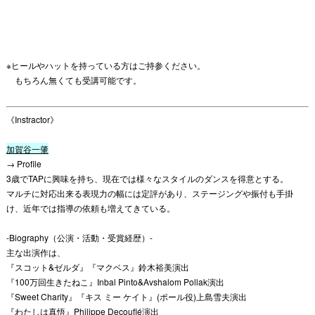
※ヒールやハットを持っている方はご持参ください。
もちろん無くても受講可能です。
《Instractor》
加賀谷一肇
→ Profile
3歳でTAPに興味を持ち、現在では様々なスタイルのダンスを得意とする。
マルチに対応出来る表現力の幅には定評があり、ステージングや振付も手掛
け、近年では指導の依頼も増えてきている。
-Biography（公演・活動・受賞経歴）-
主な出演作は、
『スコット&ゼルダ』『マクベス』鈴木裕美演出
『100万回生きたねこ』Inbal Pinto&Avshalom Pollak演出
『Sweet Charity』『キス ミー ケイト』(ポール役)上島雪夫演出
『わたしは真悟』Philippe Decouflé演出