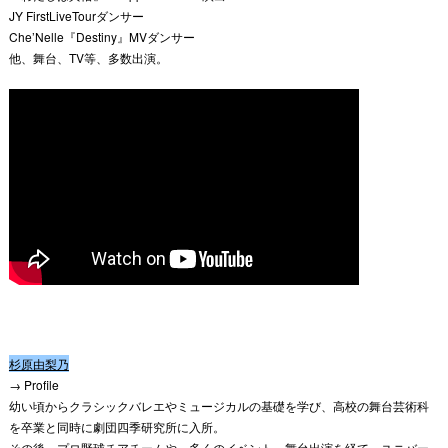
JY FirstLiveTourダンサー
Che’Nelle『Destiny』MVダンサー
他、舞台、TV等、多数出演。
杉原由梨乃
→ Profile
幼い頃からクラシックバレエやミュージカルの基礎を学び、
高校の舞台芸術科
を卒業と同時に劇団四季研究所に入所。
その後、プロ野球チアチームや、多くのイベント、
舞台出演を経て、ユニバー