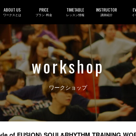
ABOUT US
PRICE
TIMETABLE
INSTRUCTOR
E
ワークスとは
プラン･料金
レッスン情報
講師紹介
イ
workshop
ワークショップ
le of FUSION) SOUL&RHYTHM TRAINING W