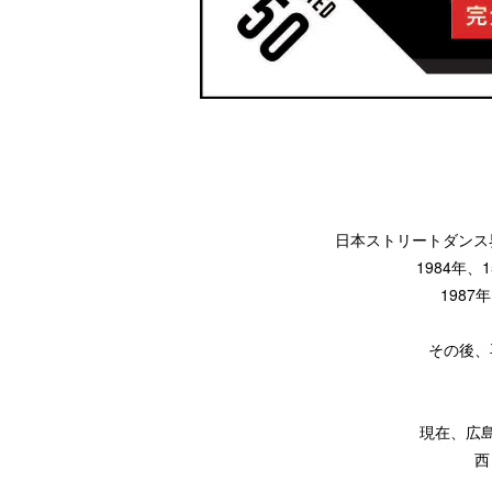
日本ストリートダンス界
1984年、
1987
その後、
現在、広
西