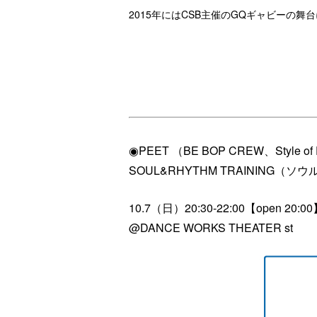
2015年にはCSB主催のGQギャビーの
◉PEET （BE BOP CREW、Style of 
SOUL&RHYTHM TRAINING（
10.7（日）20:30-22:00【
open 20:0
@DANCE WORKS THEATER st