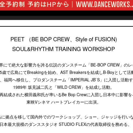
PEET
（BE BOP CREW、Style of FUSION)
SOUL&RHYTHM TRAINING WORKSHOP
にて絶大な影響力を誇る伝説のダンスチーム「BE-BOP CREW」の
15歳で広島にてBreakingを始め、AST Breakersを結成しB-Boyとして
年、福岡へ移住し、プロダンスチーム「IMPERIAL JB`S」に入団し活動
1989年 坂見誠二氏と「WILD CREW」を結成し活動。
再結成された横田義和氏が率いるBe Bop Crewに入団し日本中に影響
東映Vシネマ ハートブレイカーに出演。
島に拠点を移して国内外でのワークショップ、ショー、ジャッジを行い
日本最大規模のダンススタジオ STUDIO FLEXの代表取締役を務める。