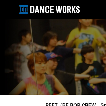
PEET（BE BOP CREW、Sty