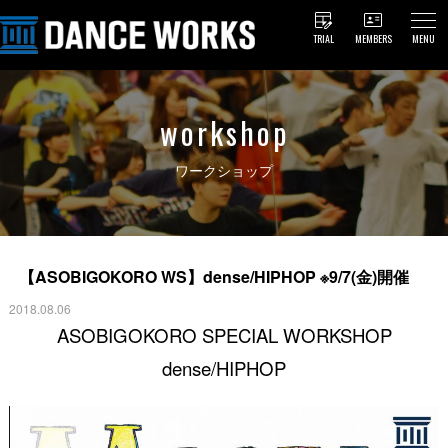
TRIAL
MEMBERS
MENU
workshop
ワークショップ
【ASOBIGOKORO WS】dense/HIPHOP ※9/7(金)開催
2018.08.06
ASOBIGOKORO SPECIAL WORKSHOP
dense/HIPHOP