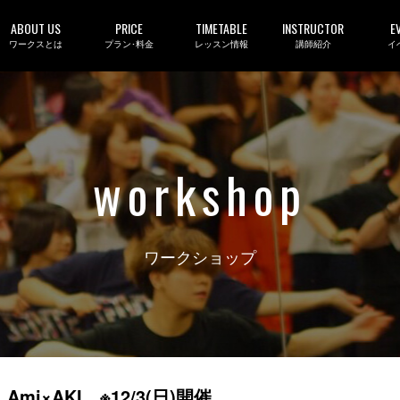
ABOUT US
PRICE
TIMETABLE
INSTRUCTOR
E
ワークスとは
プラン･料金
レッスン情報
講師紹介
イ
workshop
ワークショップ
mi×AKI ※12/3(日)開催