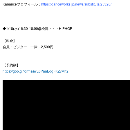
Kananceプロフィール：
https://danceworks.jp/news/substitute/25326/
◆1/18(水)16:30-18:00@松濤・・・HIPHOP
【料金】
会員・ビジター 一律…2,500円
【予約制】
https://goo.gl/forms/iwL6PaaEdgFKZvMh2