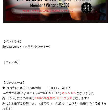
【イントラ名】
Soraya Lundy （ソラヤ ランディー）
【ジャンル】
【スケジュール】
◆1/17(火)20:00-21:30@松濤・・・HEEL / TWERK
→先生の都合によりこちらのWORKSHOPは
キャンセル
となりました
尚、代わりにこの時間は
Kanance先生のHEELクラス
となります！
みなさま是非ご参加下さい（通常のコース消化 or ビジター価格¥3240で受けら
れます）