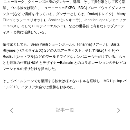
ニューヨーク、クイーンズ出身のダンサー、講師、そして振付家として広く活
躍している彼女は現在、ニューヨークのEXPG、BDC(ブロードウェイダンスセ
ンター)などで講師を行っている。ダンサーとしては、Drake(ドレイク)、Missy
Elliott(ミッシーエリオット)、Shakria(シャキーラ)、Jennifer Lopez(ジェニファ
ーロペス)、そしてTLC(ティーエルシー)、などの世界的に有名なトップアーテ
ィストと共に活動している。
振付家としても、Sean Paul(ショーンポール)、Rihanna(リアーナ)、Busta
Rhymes (バスタライムズ)などの人気アーティスト、そしてNike(ナイキ)や
RedBull(レットブル)などのワールドワイドなカンパニーも手がけている。もっ
とも最近の仕事はH&M とデザイナーBalmain とのコラボレーションのテレビコ
マーシャルの振り付けを担当した。
そしてバトルシーンでも活躍する彼女は様々なバトルを経験し、MC HipHop バ
トル2010、イタリア大会では優勝をおさめた。
記事一覧