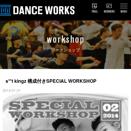
TRIAL
MEMBERS
MENU
workshop
ワークショップ
s**t kingz 構成付きSPECIAL WORKSHOP
2014.01.31