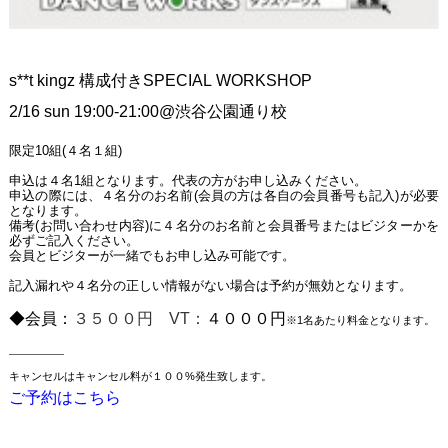
s**t kingz 構成付きSPECIAL WORKSHOP
2/16 sun 19:00-21:00@渋谷公園通り校
限定10組(４名１組)
申込は４名1組となります。代表の方がお申し込みください。
申込の際には、４名分のお名前(会員の方は各自の会員番号も記入)が必要
となります。
備考(お問い合わせ内容)に４名分のお名前と会員番号またはビジターかを
必ずご記入ください。
会員とビジターが一緒でもお申し込み可能です。
記入漏れや４名分の正しい情報がない場合は予約が無効となります。
◆会員：
３５００円 VT：
４０００円
※1名あたり料金となります。
—————
キャンセルはキャンセル料が１００%発生致します。
ご予約はこちら