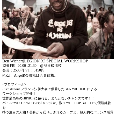
Ben Wichert[LEGION X] SPECIAL WORKSHOP
12/6 FRI 20:00-:21:30 @渋谷松濤校
会員：2500円 VT：3150円
※Rei、AngelR会員様は会員価格。
<プロフィール>
Juste debout フランス決勝大会で優勝したBEN WICHERTによる
ワークショップ開催！
世界最高峰のHIPHOPに触れる、またとないチャンスです！！
バトル”WHO IS WHO”のジャッジや、数々のHIPHOP BATTLEで優勝経験
を
持つ注目の人物！長身から繰り出されるムーブと、超人的なバランス感覚