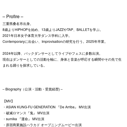
– Profire –
三重県桑名市出身。
8歳よりHIPHOPを始め、13歳よりJAZZやTAP、BALLETを学ぶ。
2021年日本女子体育大学ダンス学科に入学。
Contemporaryに出会い、Improvisationの研究を行う。2025年卒業。
2024年以降、バックダンサーとしてライブやフェスに多数出演。
現在はダンサーとしての活動を軸に、身体と音楽が呼応する瞬間やその先で生
まれる踊りを探求している。
– Biography（公演・活動・受賞経歴) –
【MV】
・ASIAN KUNG-FU GENERATION 『De Arriba』 MV出演
・破滅ロマンス『鬼』 MV出演
・sumika 『運命』 MV出演
・原宿商業施設ハラカド オープニングムービー出演