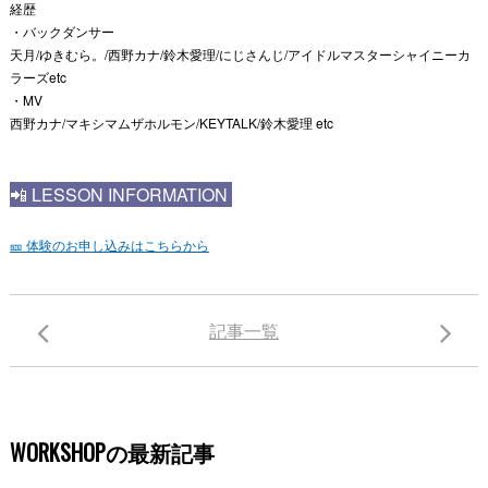
経歴
・バックダンサー
天月/ゆきむら。/西野カナ/鈴木愛理/にじさんじ/アイドルマスターシャイニーカ
ラーズetc
・MV
西野カナ/マキシマムザホルモン/KEYTALK/鈴木愛理 etc
📲
LESSON INFORMATION
🎫 体験のお申し込みはこちらから
記事一覧
WORKSHOPの最新記事