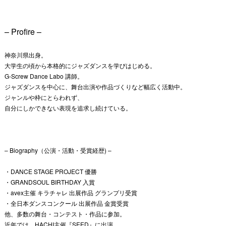
– Profire –
神奈川県出身。
大学生の頃から本格的にジャズダンスを学びはじめる。
G-Screw Dance Labo 講師。
ジャズダンスを中心に、舞台出演や作品づくりなど幅広く活動中。
ジャンルや枠にとらわれず、
自分にしかできない表現を追求し続けている。
– Biography（公演・活動・受賞経歴) –
・DANCE STAGE PROJECT 優勝
・GRANDSOUL BIRTHDAY 入賞
・avex主催 キラチャレ 出展作品 グランプリ受賞
・全日本ダンスコンクール 出展作品 金賞受賞
他、多数の舞台・コンテスト・作品に参加。
近年では、HACHI主催『SEED』に出演。