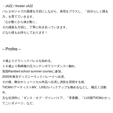
・JAZZ／theater JAZZ
バレエやジャズの基礎を大切にしながら、表現をプラスし、「自分らしく踊る
力」を育てていきます。
「心が動くから体が動く」
その感覚を大切に、丁寧に向き合っていきます。
どなた様もお待ちしております！
– Profire –
４歳よりクラシックバレエを始める。
１６歳より島崎徹の元コンテンポラリーダンスへ触れ、
英国Rambert school summer courseに参加。
2020年東京ディズニーランドパレードへ出演。
その後、舞台やミュージカル作品へ出演し演技を習得する他、
TVCMやアーティストMV、LIVEのバックアップを務めるなどし、幅広く活動
中。
主な出演作に「ダンス・オブ・ヴァンパイア」「李香蘭」「LUX新TVCMかかっ
てこいダメージ」など。