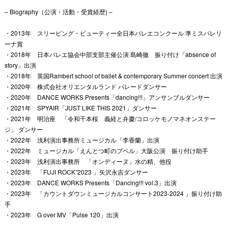
– Biography（公演・活動・受賞経歴) –
・2013年 スリーピング・ビューティー全日本バレエコンクール 準ミスバレリ
ーナ賞
・2018年 日本バレエ協会中部支部主催公演 島崎徹 振り付け「absence of
story」出演
・2018年 英国Rambert school of ballet & contemporary Summer concert 出演
・2020年 株式会社オリエンタルランド パレードダンサー
・2020年 DANCE WORKS Presents「dancing!!!」アンサンブルダンサー
・2021年 SPYAIR「JUST LIKE THIS 2021」ダンサー
・2021年 明治座 「令和千本桜 義経と弁慶/コロッケモノマネオンステー
ジ」 ダンサー
・2022年 浅利演出事務所ミュージカル「李香蘭」出演
・2022年 ミュージカル「えんとつ町のプペル」大阪公演 振り付け助手
・2023年 浅利演出事務所 「オンディーヌ」水の精、他役
・2023年 「FUJI ROCK”2023 」矢沢永吉ダンサー
・2023年 DANCE WORKS Presents「Dancing!!! vol.3」出演
・2023年 「カウントダウンミュージカルコンサート2023-2024 」振り付け助
手
・2023年 G over MV「Pulse 120」出演