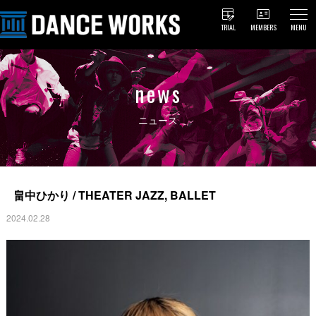
TRIAL
MEMBERS
MENU
news
ニュース
畠中ひかり / THEATER JAZZ, BALLET
2024.02.28