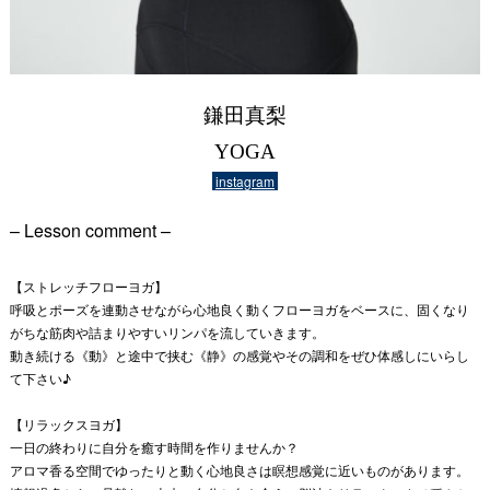
鎌田真梨
YOGA
instagram
– Lesson comment –
【ストレッチフローヨガ】
呼吸とポーズを連動させながら心地良く動くフローヨガをベースに、固くなり
がちな筋肉や詰まりやすいリンパを流していきます。
動き続ける《動》と途中で挟む《静》の感覚やその調和をぜひ体感しにいらし
て下さい♪
【リラックスヨガ】
一日の終わりに自分を癒す時間を作りませんか？
アロマ香る空間でゆったりと動く心地良さは瞑想感覚に近いものがあります。