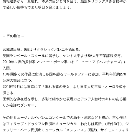
情報過多から一旦離れ、本来の自分と向き合う。脳波をリラックスさせ穏やか
で優しい気持ちでまた明日を迎えましょう。
– Profire –
宮城県出身。6歳よりクラシックバレエを始める。
英国ランベール・スクールに留学し、ケント大学よりBA大学卒業課程授与。
2010年世界的振付家マシュー・ボーン率いる『ニュー・アドベンチャーズ』に
入団。
10年間多くの作品に出演し各国を廻るワールドツアーに参加。平均年間約270
公演の舞台に立つ。
2016年9月には東京にて「眠れる森の美女」より日本人初主演・オーロラ姫を
演じる。
圧倒的な存在感を示し、多彩で細やかな表現力とアジア人独特のキレのある踊
りが定評なダンサー。
その他ミュージカルやバレエコンクールでの助手・通訳なども務め、主な作品
はフィリップ・ドゥクフレ氏演出ミュージカル「わたしは真悟」(振付助手)、ジ
ェフリー・ページ氏演出ミュージカル「メンフィス」(通訳)、サイモン・フィリ