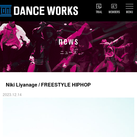
TRIAL
MEMBERS
MENU
news
ニュース
Niki Liyanage / FREESTYLE HIPHOP
2023.12.14