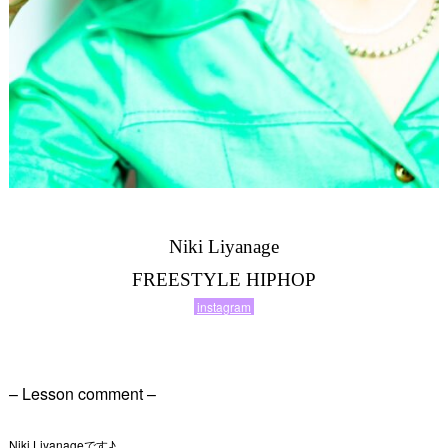
Niki Liyanage
FREESTYLE HIPHOP
instagram
– Lesson comment –
Niki Liyanageです♪