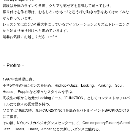
普段は身体のラインや角度、クリアな魅せ方を意識して踊っており、
振り付けを作る際は、おもしろいかもっ‼と思う様な動きや形をあてはめてみな
がら作っています。
レッスンでは自分が1番大事にしているアイソレーションとリズムトレーニング
から始まり振り付けへと進めていきます。
是非お気軽にお越しくださいっ^ ^
– Profire –
1997年宮崎県出身。
小学5年生の頃にダンスを始め、HiphopやJazz、Locking、Punking、 Soul、
House、 Poppinなど様々なスタイルを学ぶ。
高校生の頃から地元のLockingチーム「FUNKTION」としてコンテストやソロバ
トルにて数々の受賞歴を持つ。
ソロでは19歳の時、九州のU-25でNo.1を決めるバトルイベントBACKPACK’16
にて優勝。
その後、NYのペリカペジオダンスセンターにて、ContemporaryFusionやStreet
Jazz、 Heels、 Ballet、Africanなどの新しいダンスに触れる。