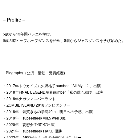
– Profire –
5歳から13年間バレエを学び、
6歳の時ヒップホップダンスを始め、8歳からジャスダンスを学び始めた。
– Biography（公演・活動・受賞経歴) –
・2017年トウカイズム矢野祐子number「All My Life」出演
・2018年FINAL LEGEND瑞希number「私の蝶々結び」出演
・2018年ナガシマスパーランド
・ZOMBIE ISLAND 2018ゾンビダンサー
・2018年 装賀きもの学院40th「明日への予感」出演
・2019年 supeerfleek vol.5 well 3位
・2020年 妄想会主催”巡”出演
・2021年 supeerfleek HAKU 優勝
・2022年 AIKO×絹《コラボ企画④》ダンサー