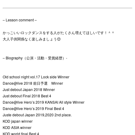
– Lesson comment –
かっこいいロックダンスをする人がたくさん増えてほしいです！＾＾
大人子供関係なく楽しみましょう😊
– Biography（公演・活動・受賞経歴）-
Old school night vol.17 Lock side Winner
Dance@live 2018 前日予選 Winner
Just debout Japan 2018 Winner
Just debout Final 2018 Best 4
Dance@live Hero’s 2019 KANSAI All style Winner
Dance@live Hero’s 2019 Final Best 4
Juste debout Japan 2019,2020 2nd place.
KOD japan winner
KOD ASIA winner
KOD world final Best 4