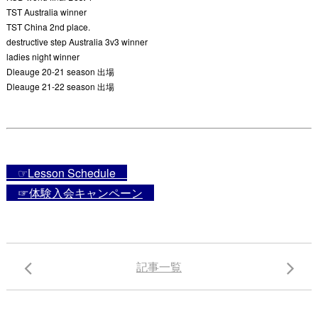
TST Australia winner
TST China 2nd place.
destructive step Australia 3v3 winner
ladies night winner
Dleauge 20-21 season 出場
Dleauge 21-22 season 出場
☞Lesson Schedule
☞体験入会キャンペーン
記事一覧