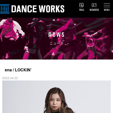
TRIAL
MEMBERS
MENU
news
ニュース
ena / LOCKIN’
2022.04.22