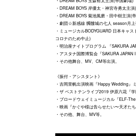
・DREAM BOYS 玉森裕太主演(帝国劇場)
・DREAM BOYS 岸優太・神宮寺勇太主演
・DREAM BOYS 菊池風磨・田中樹主演(
・劇団☆新感線 髑髏城の七人 season月
・ミュージカルBODYGUARD 日本キャ
コロナのため中止)
・明治座ナイトプログラム 『SAKURA JAPAN
・アスタナ国際博覧会『SAKURA JAPAN IN
・その他舞台、MV、CM等出演。
《振付・アシスタント》
・吉岡里帆出演映画『Happy Weddin
・ザ ベストテンライブ2019 伊原六花『
・ブロードウェイミュージカル『ELF-The
・映画『かぐや様は告らせたい〜天才たち
・その他、舞台、MV等。