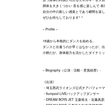
胴体を大きくつかい 音を感じ楽しんで 
自分の中の新しい感覚とであう瞬間を楽し
ぜひお待ちしております^ ^
– Profile –
18歳から本格的にダンスを始める。
ダンスと出逢うのが早くはなかったが、出
小柄だが、身体能力を活かしたダイナミッ
– Biography（公演・活動・受賞経歴）-
《出演》
・埼玉西武ライオンズ公式チアパフォーマ
・flumpool LIVEバックアップダンサー
・DREAM BOYS JET 玉森裕太・近藤真