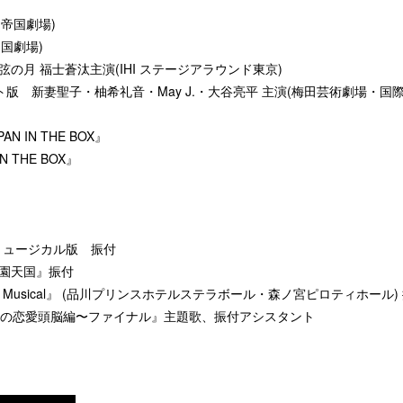
(帝国劇場)
帝国劇場)
上弦の月 福士蒼汰主演(IHI ステージアラウンド東京)
スト版 新妻聖子・柚希礼音・May J.・大谷亮平 主演(梅田芸術劇場・
 IN THE BOX』
 THE BOX』
g』ミュージカル版 振付
学園天国』振付
 Musical』 (品川プリンスホテルステラボール・森ノ宮ピロティホール)
の恋愛頭脳編〜ファイナル』主題歌、振付アシスタント