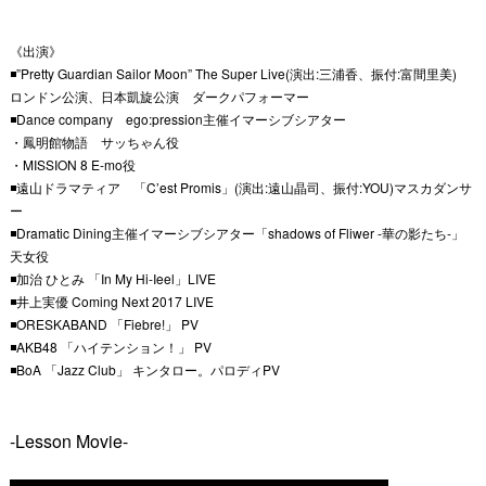
《出演》
◾️”Pretty Guardian Sailor Moon” The Super Live(演出:三浦香、振付:富間里美)
ロンドン公演、日本凱旋公演 ダークパフォーマー
◾️Dance company ego:pression主催イマーシブシアター
・鳳明館物語 サッちゃん役
・MISSION 8 E-mo役
◾️遠山ドラマティア 「C’est Promis」(演出:遠山晶司、振付:YOU)マスカダンサ
ー
◾️Dramatic Dining主催イマーシブシアター「shadows of Fliwer -華の影たち-」
天女役
◾️加治 ひとみ 「In My Hi-Ieel」LIVE
◾️井上実優 Coming Next 2017 LIVE
◾️ORESKABAND 「Fiebre!」 PV
◾️AKB48 「ハイテンション！」 PV
◾️BoA 「Jazz Club」 キンタロー。パロディPV
-Lesson Movie-