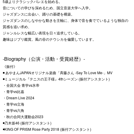
5歳よりクラシックバレエを始める。
音についての学びを深めるため、国立音楽大学へ入学。
ジャズダンスに出会い、踊りの基礎を構築。
ジャズダンスのしなやかな動きを主軸に、身体で音を奏でているような独自の
質感を追い求め、
ジャンルレスな幅広い表現を日々追求している。
趣味はジブリ鑑賞。風の谷のナウシカを偏愛しています。
-Biography（公演・活動・受賞経歴）-
《振付》
◾️ あやまんJAPANオリジナル楽曲「斉藤さん -Say To Love Me-」MV
◾️ミュージカル『テニスの王子様』4thシーズン (振付アシスタント)
・全国大会 青学vs氷帝
・青学vs比嘉
・Dream Live 2024
・青学vs立海
・青学vs六角
・秋の合同大運動会2023
◾️乃木坂46 (振付アシスタント)
◾️KING OF PRISM Rose Party 2018 (振付アシスタント)