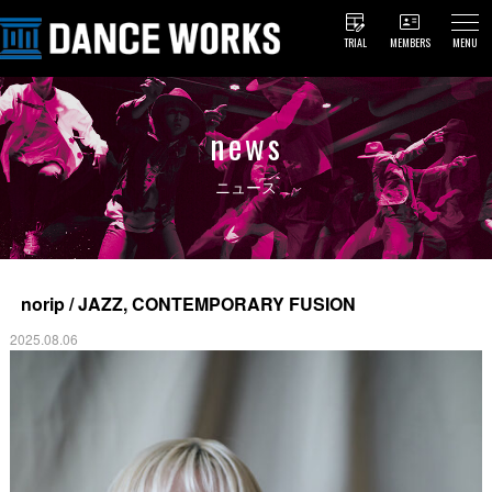
TRIAL
MEMBERS
MENU
news
ニュース
norip / JAZZ, CONTEMPORARY FUSION
2025.08.06