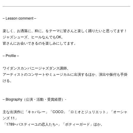
– Lesson comment –
楽しく、お洒落に、粋に。をテーマに皆さんと楽しく踊りたいと思ってます！
ジャズシューズ、ヒールなんでもOK。
皆さんにお会いできるのを楽しみにしてます。
– Profile –
ワイダンスカンパニージャズダンス講師。
アーティストのコンサートやミュージカルに出演するほか、
演出や振付も手掛
ける。
– Biography（公演・活動・受賞経歴）-
主な出演作に「キャバレー」「COCO」「
ロミオとジュリエット」「オーシャ
ンズ 11」
「1789~バスティーユの恋人たち~」「
ボティーガード」ほか。