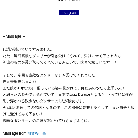
instagram
– Massage –
代講が続いていてすみません。
ただ、毎回素敵なダンサーが引き受けてくれて、受けに来て下さる方も、
沢山のものを受け取ってくれているみたいで、僕まで嬉しいです！！
そして、今回も素敵なダンサーが引き受けてくれました！
吉元美里衣ちゃん??
まだ僕が10代の頃、踊っている姿を見かけて、何だあのやたら上手い人！
と思ったのを今でも覚えていて、日本でJazz Dancerとなると･･･って時に僕が
思い浮かべる数少ないダンサーの1人が彼女です。
今回は4週続けての代講となるので、この機会に是非トライして、また自分を広
げに受けてみて下さい！
素敵なダンサーとのご縁が繋がって行きますように。
Massage from
加賀谷一肇