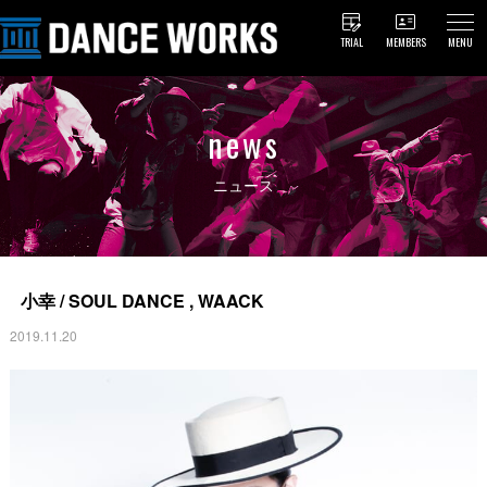
TRIAL
MEMBERS
MENU
news
ニュース
小幸 / SOUL DANCE , WAACK
2019.11.20