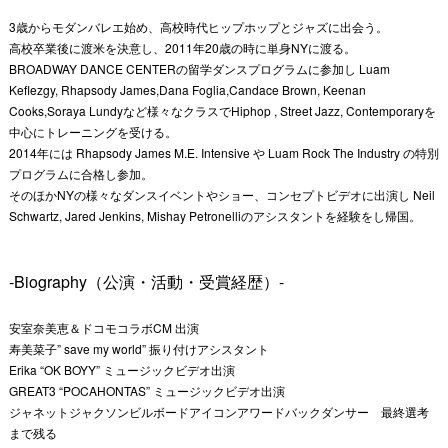
3歳からモダンバレエ始め、高校時代ヒップホップとジャズに出会う。
高校卒業後に渡米を決意し、2011年20歳の時に単身NYに渡る。
BROADWAY DANCE CENTERの留学ダンスプログラムに参加し Luam
Keflezgy, Rhapsody James,Dana Foglia,Candace Brown, Keenan
Cooks,Soraya Lundyなど様々なクラスでHiphop , Street Jazz, Contemporaryを
中心にトレーニングを受ける。
2014年には Rhapsody James M.E. Intensive や Luam Rock The Industry の特別
プログラムに合格し参加。
そのほかNYの様々なダンスイベントやショー、コンセプトビデオに出演し Neil
Schwartz, Jared Jenkins, Mishay Petronelliのアシスタントを経験をし帰国。
-Biography（公演・活動・受賞経歴）-
安室奈美恵＆ドコモコラボCM 出演
寿美菜子” save my world” 振り付けアシスタント
Erika “OK BOYY” ミュージックビデオ出演
GREAT3 “POCAHONTAS” ミュージックビデオ出演
ジャネットジャクソンビルボードアイコンアワードバックダンサー 最終選考
まで残る