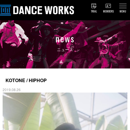
TRIAL
MEMBERS
MENU
news
ニュース
KOTONE / HIPHOP
2019.08.26