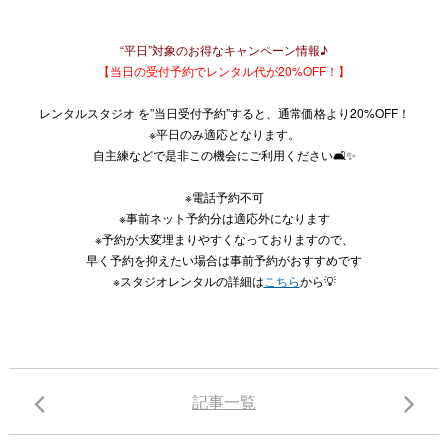
“平日”対象のお得なキャンペーン情報♪
【当日の受付予約でレンタル代が20%OFF！】
レンタルスタジオ を”当日受付予約”すると、通常価格より20%OFF！
※平日のみ適応となります。
自主練などで是非この機会にご利用ください🛋✨
※電話予約不可
※事前ネット予約分は適応外になります
※予約が大変埋まりやすくなっておりますので、
早く予約を抑えたい場合は事前予約がおすすめです
※スタジオレンタルの詳細は
こちら
から💡
記事一覧