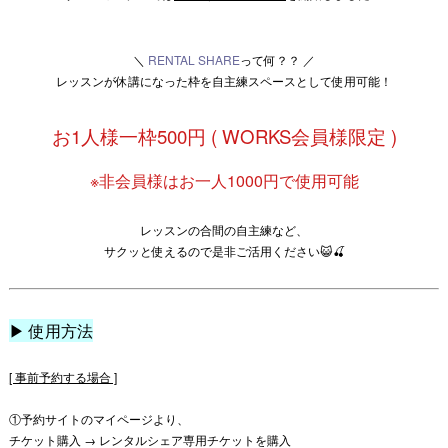
＼
RENTAL SHARE
って何？？ ／
レッスンが休講になった枠を自主練スペースとして使用可能！
お1人様一枠500円 ( WORKS会員様限定 )
※非会員様はお一人1000円で使用可能
レッスンの合間の自主練など、
サクッと使えるので是非ご活用ください😺🍒
▶︎ 使用方法
[ 事前予約する場合 ]
①予約サイトのマイページより、
チケット購入 → レンタルシェア専用チケットを購入