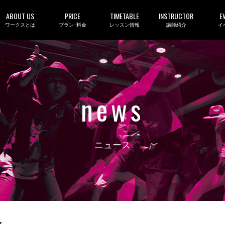
ABOUT US
PRICE
TIMETABLE
INSTRUCTOR
E
ワークスとは
プラン･料金
レッスン情報
講師紹介
イ
news
ニュース
ン