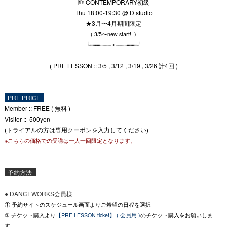
🆕 CONTEMPORARY初級
Thu 18:00-19:30 @ D studio
★3月〜4月期間限定
( 3/5〜new start!! )
╰┉┉┅┄┄┈ • ┈┄┄┅┉┉╯
( PRE LESSON :: 3/5 , 3/12 , 3/19 , 3/26 計4回 )
PRE PRICE
Member :: FREE ( 無料 )
Visiter :: 500yen
(トライアルの方は専用クーポンを入力してください)
※こちらの価格での受講は一人一回限定となります。
予約方法
● DANCEWORKS会員様
① 予約サイトのスケジュール画面よりご希望の日程を選択
② チケット購入より
【PRE LESSON ticket】 ( 会員用 )
のチケット購入をお願いしま
す。