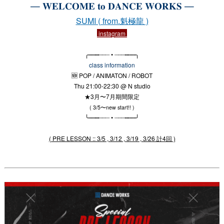
— 𝐖𝐄𝐋𝐂𝐎𝐌𝐄 𝐭𝐨 𝐃𝐀𝐍𝐂𝐄 𝐖𝐎𝐑𝐊𝐒 —
SUMI ( from.魁極龍 )
instagram
╭┉┉┅┄┄┈ • ┈┄┄┅┉┉╮
class information
🆕 POP / ANIMATON / ROBOT
Thu 21:00-22:30 @ N studio
★3月〜7月期間限定
( 3/5〜new start!! )
╰┉┉┅┄┄┈ • ┈┄┄┅┉┉╯
( PRE LESSON :: 3/5 , 3/12 , 3/19 , 3/26 計4回 )