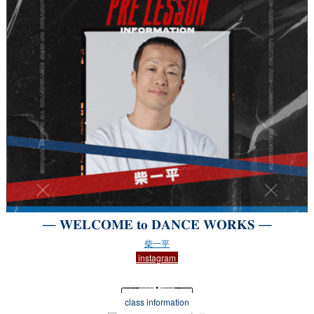
— 𝐖𝐄𝐋𝐂𝐎𝐌𝐄 𝐭𝐨 𝐃𝐀𝐍𝐂𝐄 𝐖𝐎𝐑𝐊𝐒 —
柴一平
instagram
╭┉┉┅┄┄┈ • ┈┄┄┅┉┉╮
class information