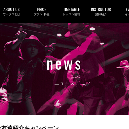
ABOUT US
PRICE
TIMETABLE
INSTRUCTOR
E
ワークスとは
プラン･料金
レッスン情報
講師紹介
イ
news
ニュース
お友達紹介キャンペーン