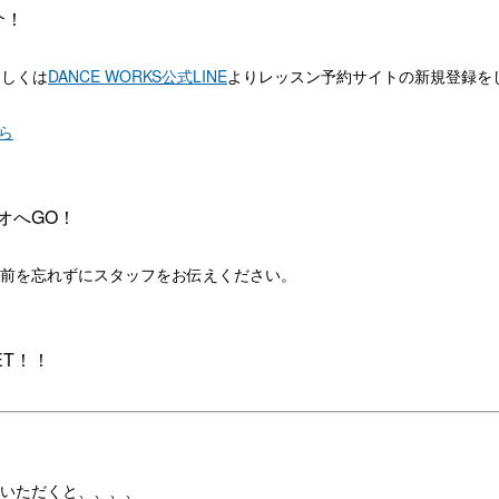
介！
もしくは
DANCE WORKS公式LINE
よりレッスン予約サイトの新規登録を
ら
オへGO！
前を忘れずにスタッフをお伝えください。
ET！！
いただくと、、、、