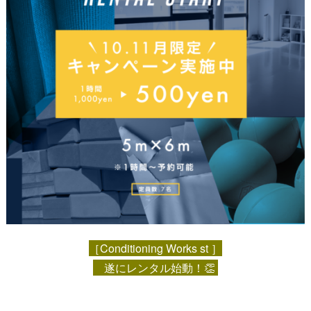
［Conditioning Works st ］
遂にレンタル始動！👏