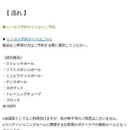
【 流れ 】
❶ レンタル予約サイトからご予約
▶︎
レンタル予約サイトはこちら
備品をご希望の方はご予約する際に選択してください。
［貸出備品］
・ストレッチポール
・ソフトスポンジボール
・ミニピラティスボール・
・テニスボール
・ヨガマット
・トレーニングチューブ
・ブロック
各100円
※会議室としてもご利用頂けますが、机や椅子等のご用意はございません。
※コンディショニングルームに隣接するお部屋がボディケアの施術ルームとなっ