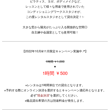
ピラティス、ヨガ、ボディメイクなど、
レッスンとして様々な用途で使用されていた
コンディショニングワークススタジオが、
この度レンタルスタジオとして貸出決定！✨
大きな窓から陽光がたっぷり入る開放的な空間◎
自主練や会議室としても使用可能！
【2022年10月&11月限定キャンペーン実施中📍】
1時間 ￥1,000
▼
1時間 ￥500
※レンタルは1時間単位での貸出となります。
※予約する際にオンライン決済を選択するとキャンペーン適応外となります。
必ず”
現金決済
“を選択してください。
※備品貸出希望の方は別途料金が発生します。