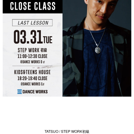
TATSUO / STEP WORK初級