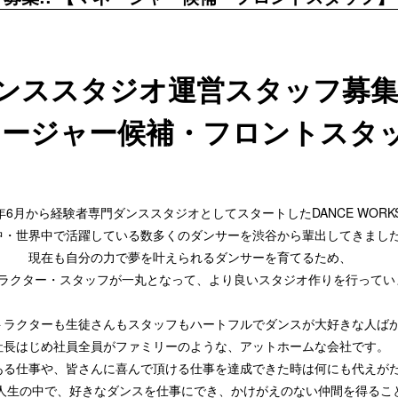
ンススタジオ運営スタッフ募集!
ネージャー候補・フロントスタ
6年6月から経験者専門ダンススタジオとしてスタートしたDANCE WORK
中・世界中で活躍している数多くのダンサーを渋谷から輩出してきまし
現在も自分の力で夢を叶えられるダンサーを育てるため、
ラクター・スタッフが一丸となって、より良いスタジオ作りを行ってい
トラクターも生徒さんもスタッフもハートフルでダンスが大好きな人ば
社長はじめ社員全員がファミリーのような、アットホームな会社です。
ある仕事や、皆さんに喜んで頂ける仕事を達成できた時は何にも代えが
人生の中で、好きなダンスを仕事にでき、かけがえのない仲間を得るこ