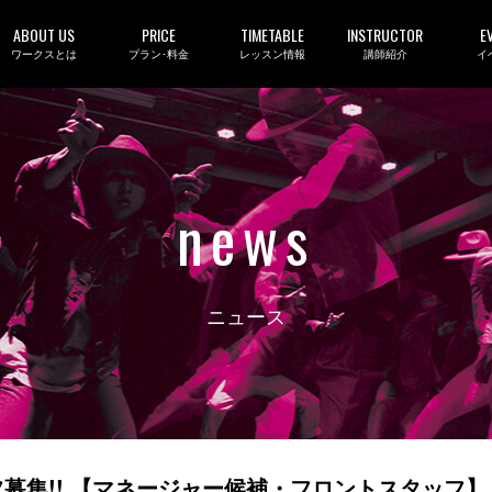
ABOUT US
PRICE
TIMETABLE
INSTRUCTOR
E
ワークスとは
プラン･料金
レッスン情報
講師紹介
イ
news
ニュース
募集!! 【マネージャー候補・フロントスタッフ】