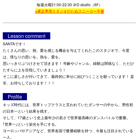
毎週火曜21:00-22:30 ＠D studio（6F）
※裸足専用スタジオのためスニーカー不要
Lesson comment
SANTAです！
たくさんの思い、熱、愛を感じる機会を与えてくれたこのスタジオで、今度
は、僕なりの思いを。熱を。愛を。
思いっきりぶつけさせて頂きます！ 年齢やジャンル、経験は関係なく、ただひ
たすらに上を目指していきましょう！
そこに楽しさが付いてきて、最終的に幸せに結びつくことを願っています！ 是
非、お待ちしております！！！
Profile
キッズ時代には、世界トップクラスと言われていたダンサーの中から、男性初
の日本一という結果を残す。
そして、17歳という史上最年少の若さで世界最高峰のダンスバトルで優勝。
｢世界一｣という栄光を手にする。
ヨーロッパやアジアなど、世界各国で優勝経験を持つ、今最も注目されている
一人。