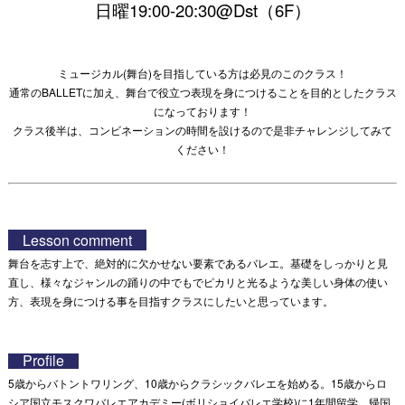
日曜19:00-20:30@Dst（6F）
ミュージカル(舞台)を目指している方は必見のこのクラス！
通常のBALLETに加え、舞台で役立つ表現を身につけることを目的としたクラス
になっております！
クラス後半は、コンビネーションの時間を設けるので是非チャレンジしてみて
ください！
Lesson comment
舞台を志す上で、絶対的に欠かせない要素であるバレエ。基礎をしっかりと見
直し、様々なジャンルの踊りの中でもでピカリと光るような美しい身体の使い
方、表現を身につける事を目指すクラスにしたいと思っています。
Profile
5歳からバトントワリング、10歳からクラシックバレエを始める。15歳からロ
シア国立モスクワバレエアカデミー(ボリショイバレエ学校)に1年間留学。帰国