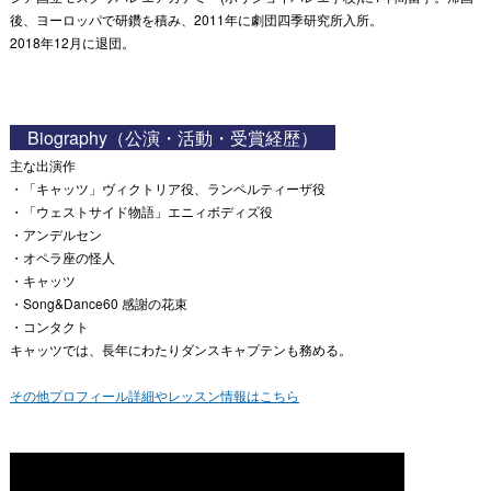
後、ヨーロッパで研鑽を積み、2011年に劇団四季研究所入所。
2018年12月に退団。
Biography（公演・活動・受賞経歴）
主な出演作
・「キャッツ」ヴィクトリア役、ランペルティーザ役
・「ウェストサイド物語」エニィボディズ役
・アンデルセン
・オペラ座の怪人
・キャッツ
・Song&Dance60 感謝の花束
・コンタクト
キャッツでは、長年にわたりダンスキャプテンも務める。
その他プロフィール詳細やレッスン情報はこちら