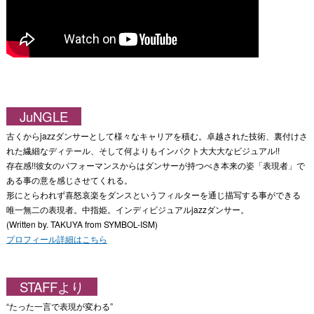
JuNGLE
古くからjazzダンサーとして様々なキャリアを積む。卓越された技術、裏付けさ
れた繊細なディテール、そして何よりもインパクト大大大なビジュアル!!
存在感!!彼女のパフォーマンスからはダンサーが持つべき本来の姿「表現者」で
ある事の意を感じさせてくれる。
形にとらわれず喜怒哀楽をダンスというフィルターを通じ描写する事ができる
唯一無二の表現者。中指姫。インディビジュアルjazzダンサー。
(Written by. TAKUYA from SYMBOL-ISM)
プロフィール詳細はこちら
STAFFより
“たった一言で表現が変わる”