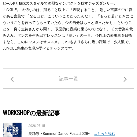
ヒ─ル&とfuckのスタイルで強烈なインパクトを残すジャズダンサー、
JuNGLE。 大切なのは、踊ること以上に「表現すること」 厳しい言葉の中に愛
がある言葉で 「なるほど、こういうことだったんだ！」 「もっと若いときに こ
ういうことを言ってもらっていたら、今の自分はもっと違ったかも」 というこ
とを、良く生徒さんから聞く。 表面的に音楽に乗るのではなく、 その音楽を飲
み込み、ダンスを生み出すレッスンは「深い」の一言。 今以上の表現者を目指
すなら、このレッスンはオススメ。 いつもよりさらに近い距離で、少人数で、
JuNGLE先生の表現が学べるチャンスです。
記事一覧
WORKSHOPの最新記事
2026.07.15
夏踊祭 ~Summer Dance Festa 2026~
...もっと読む