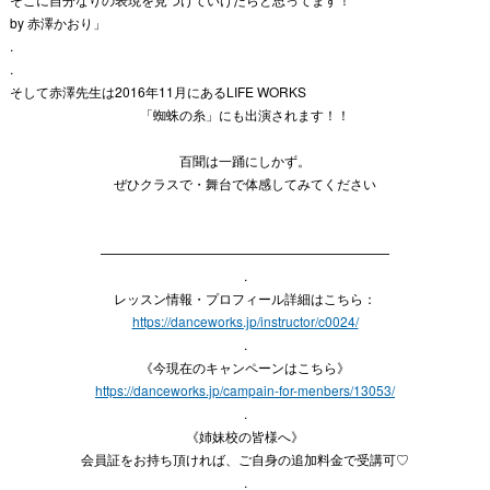
by 赤澤かおり」
.
.
そして赤澤先生は2016年11月にあるLIFE WORKS
「蜘蛛の糸」にも出演されます！！
百聞は一踊にしかず。
ぜひクラスで・舞台で体感してみてください
——————————————————————
.
レッスン情報・プロフィール詳細はこちら：
https://danceworks.jp/instructor/c0024/
.
《今現在のキャンペーンはこちら》
https://danceworks.jp/campain-for-menbers/13053/
.
《姉妹校の皆様へ》
会員証をお持ち頂ければ、ご自身の追加料金で受講可♡
.