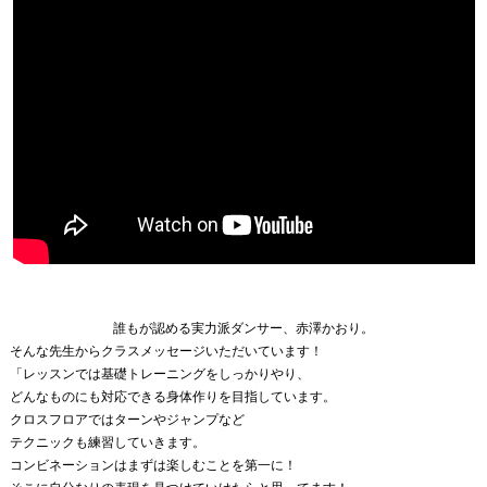
誰もが認める実力派ダンサー、赤澤かおり。
そんな先生からクラスメッセージいただいています！
「レッスンでは基礎トレーニングをしっかりやり、
どんなものにも対応できる身体作りを目指しています。
クロスフロアではターンやジャンプなど
テクニックも練習していきます。
コンビネーションはまずは楽しむことを第一に！
そこに自分なりの表現を見つけていけたらと思ってます！