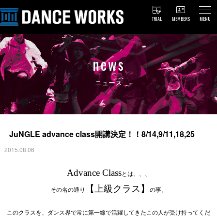
TRIAL
MEMBERS
MENU
news
ニュース
JuNGLE advance class開講決定！！8/14,9/11,18,25
2015.08.06
Advance Class
とは、、、
【上級クラス】
その名の通り
の事。
このクラスを、ダンス界で常に第一線で活躍してきたこの人が受け持ってくだ