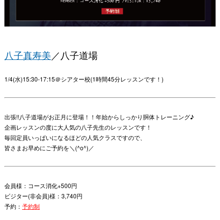
八子真寿美
／八子道場
1/4(水)15:30-17:15＠シアター校(1時間45分レッスンです！)
出張!!八子道場がお正月に登場！！年始からしっかり胴体トレーニング♪
企画レッスンの度に大人気の八子先生のレッスンです！
毎回定員いっぱいになるほどの人気クラスですので、
皆さまお早めにご予約を＼(^o^)／
会員様：コース消化+500円
ビジター(非会員)様：3,740円
予約：
予約制